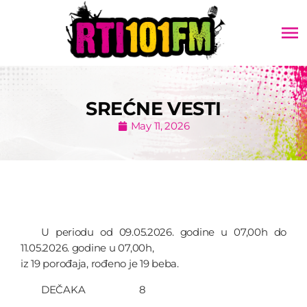
menu
SREĆNE VESTI
May 11, 2026
U periodu od 09.05.2026. godine u 07,00h do
11.05.2026. godine u 07,00h,
iz 19 porođaja, rođeno je 19 beba.
DEČAKA 8