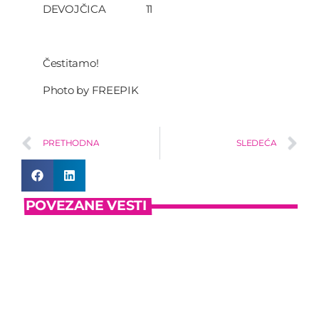
DEVOJČICA 11
Čestitamo!
Photo by FREEPIK
PRETHODNA
SLEDEĆA
POVEZANE VESTI
insert_link