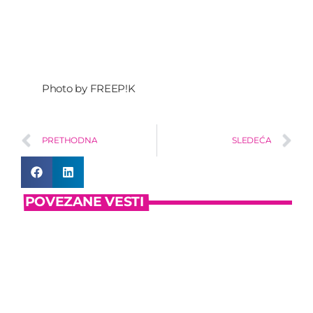
Photo by FREEP!K
PRETHODNA
SLEDEĆA
POVEZANE VESTI
insert_link