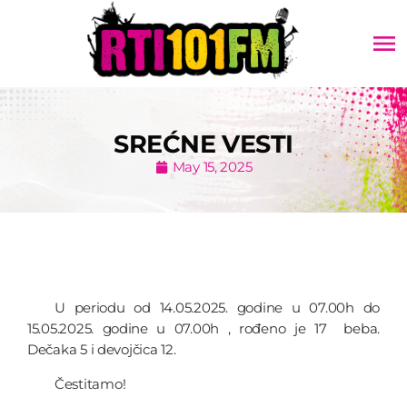
menu
SREĆNE VESTI
May 15, 2025
U periodu od 14.05.2025. godine u 07.00h do
15.05.2025. godine u 07.00h , rođeno je 17 beba.
Dečaka 5 i devojčica 12.
Čestitamo!