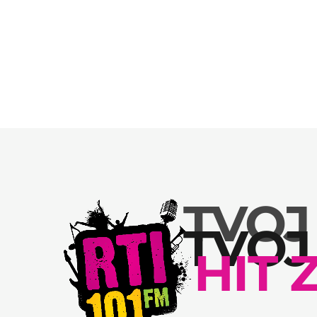
TVOJ
SERVISNE VESTI
TVOJ
RADOVI NA VODOVODNOJ MREŽI
HIT 
August 6, 2026
today