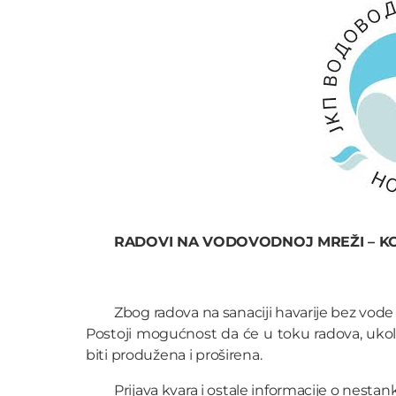
RADOVI NA VODOVODNOJ MREŽI – KO
Zbog radova na sanaciji havarije bez vode će
Postoji mogućnost da će u toku radova, uko
biti produžena i proširena.
Prijava kvara i ostale informacije o nesta