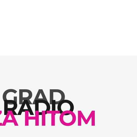
 GRAD
 RADIO
 ZA ČETVRTAK 06. AVGUST 2026.G.
ZA HITOM