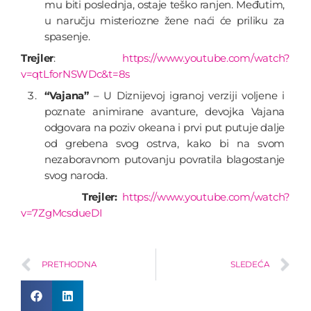
mu biti poslednja, ostaje teško ranjen. Međutim,
u naručju misteriozne žene naći će priliku za
spasenje.
Trejler
:
https://www.youtube.com/watch?
v=qtLforNSWDc&t=8s
“Vajana”
– U Diznijevoj igranoj verziji voljene i
poznate animirane avanture, devojka Vajana
odgovara na poziv okeana i prvi put putuje dalje
od grebena svog ostrva, kako bi na svom
nezaboravnom putovanju povratila blagostanje
svog naroda.
Trejler:
https://www.youtube.com/watch?
v=7ZgMcsdueDI
PRETHODNA
SLEDEĆA