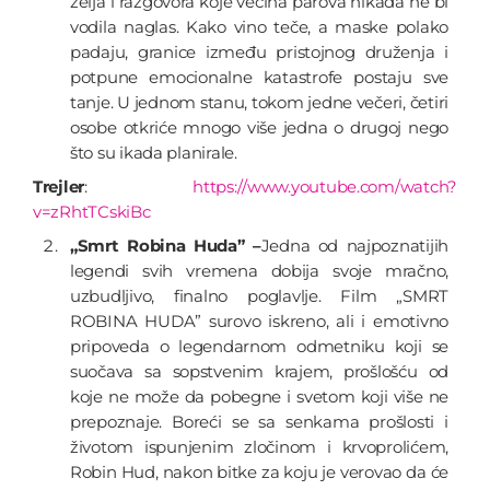
želja i razgovora koje većina parova nikada ne bi
vodila naglas. Kako vino teče, a maske polako
padaju, granice između pristojnog druženja i
potpune emocionalne katastrofe postaju sve
tanje. U jednom stanu, tokom jedne večeri, četiri
osobe otkriće mnogo više jedna o drugoj nego
što su ikada planirale.
Trejler
:
https://www.youtube.com/watch?
v=zRhtTCskiBc
„Smrt Robina Huda” –
Jedna od najpoznatijih
legendi svih vremena dobija svoje mračno,
uzbudljivo, finalno poglavlje. Film „SMRT
ROBINA HUDA” surovo iskreno, ali i emotivno
pripoveda o legendarnom odmetniku koji se
suočava sa sopstvenim krajem, prošlošću od
koje ne može da pobegne i svetom koji više ne
prepoznaje. Boreći se sa senkama prošlosti i
životom ispunjenim zločinom i krvoprolićem,
Robin Hud, nakon bitke za koju je verovao da će