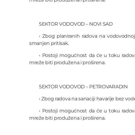
SEKTOR VODOVOD – NOVI SAD
• Zbog planiranih radova na vodovodnoj 
smanjen pritisak.
• Postoji mogućnost da će u toku radov
mreže biti produžena i proširena.
SEKTOR VODOVOD – PETROVARADIN
• Zbog radova na sanaciji havarije bez vode
• Postoji mogućnost da će u toku radov
mreže biti produžena i proširena.