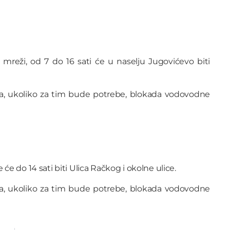
mreži, od 7 do 16 sati će u naselju Jugovićevo biti
a, ukoliko za tim bude potrebe, blokada vodovodne
 će do 14 sati biti Ulica Račkog i okolne ulice.
a, ukoliko za tim bude potrebe, blokada vodovodne