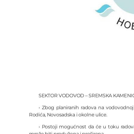
SEKTOR VODOVOD – SREMSKA KAMENI
• Zbog planiranih radova na vodovodnoj 
Rodića, Novosadska i okolne ulice.
• Postoji mogućnost da će u toku radov
mreže biti produžena i proširena.