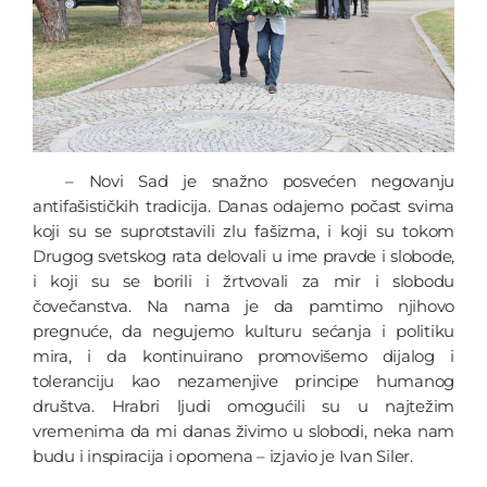
– Novi Sad je snažno posvećen negovanju
antifašističkih tradicija. Danas odajemo počast svima
koji su se suprotstavili zlu fašizma, i koji su tokom
Drugog svetskog rata delovali u ime pravde i slobode,
i koji su se borili i žrtvovali za mir i slobodu
čovečanstva. Na nama je da pamtimo njihovo
pregnuće, da negujemo kulturu sećanja i politiku
mira, i da kontinuirano promovišemo dijalog i
toleranciju kao nezamenjive principe humanog
društva. Hrabri ljudi omogućili su u najtežim
vremenima da mi danas živimo u slobodi, neka nam
budu i inspiracija i opomena – izjavio je Ivan Siler.