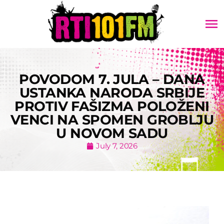
menu
POVODOM 7. JULA – DANA
USTANKA NARODA SRBIJE
PROTIV FAŠIZMA POLOŽENI
VENCI NA SPOMEN GROBLJU
U NOVOM SADU
July 7, 2026