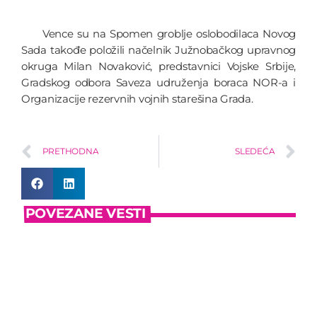
Vence su na Spomen groblje oslobodilaca Novog
Sada takođe položili načelnik Južnobačkog upravnog
okruga Milan Novaković, predstavnici Vojske Srbije,
Gradskog odbora Saveza udruženja boraca NOR-a i
Organizacije rezervnih vojnih starešina Grada.
PRETHODNA
SLEDEĆA
POVEZANE VESTI
insert_link