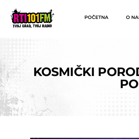
POČETNA
O N
KOSMIČKI PORODI
PO