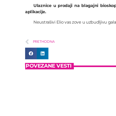
Ulaznice u prodaji na blagajni bioskop
aplikacije.
Neustrašivi Elio vas zove u uzbudljivu gal
PRETHODNA
POVEZANE VESTI