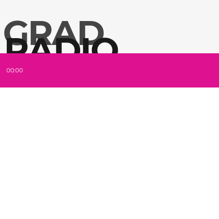
 GRAD
 RADIO
ZA HITOM
00:00
design & development by ccstudio.rs