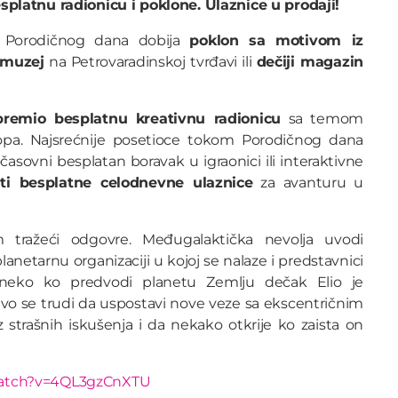
platnu radionicu i poklone. Ulaznice u prodaji!
 Porodičnog dana dobija
poklon sa motivom iz
 muzej
na Petrovaradinskoj tvrđavi ili
dečiji magazin
ipremio besplatnu kreativnu radionicu
sa temom
pa. Najsrećnije posetioce tokom Porodičnog dana
asovni besplatan boravak u igraonici ili interaktivne
ti besplatne celodnevne ulaznice
za avanturu u
m tražeći odgovre. Međugalaktička nevolja uvodi
etarnu organizaciji u kojoj se nalaze i predstavnici
 neko ko predvodi planetu Zemlju dečak Elio je
jivo se trudi da uspostavi nove veze sa ekscentričnim
z strašnih iskušenja i da nekako otkrije ko zaista on
watch?v=4QL3gzCnXTU