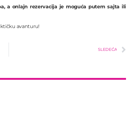
a, a onlajn rezervacija je moguća putem sajta ili
aktičku avanturu!
SLEDEĆA
insert_link