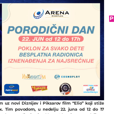
P
 uz novi Diznijev i Piksarov film “Elio” koji stiže
x. Tim povodom, u nedelju 22. juna od 12 do 17