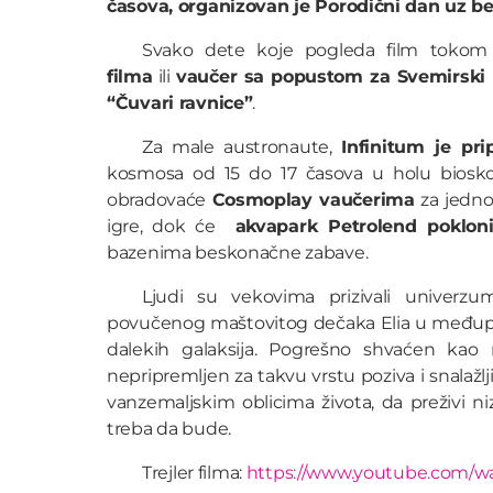
časova, organizovan je Porodični dan uz bes
Svako dete koje pogleda film tokom
filma
ili
vaučer sa popustom za Svemirski
“Čuvari ravnice”
.
Za male austronaute,
Infinitum je pr
kosmosa od 15 do 17 časova u holu biosko
obradovaće
Cosmoplay vaučerima
za jednoč
igre, dok će
akvapark Petrolend pokloni
bazenima beskonačne zabave.
Ljudi su vekovima prizivali univerzu
povučenog maštovitog dečaka Elia u međuplan
dalekih galaksija. Pogrešno shvaćen kao
nepripremljen za takvu vrstu poziva i snalažl
vanzemaljskim oblicima života, da preživi ni
treba da bude.
Trejler filma:
https://www.youtube.com/