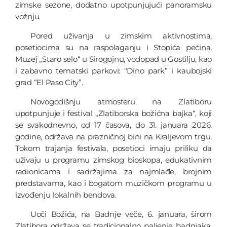
zimske sezone, dodatno upotpunjujući panoramsku
vožnju.
Pored uživanja u zimskim aktivnostima,
posetiocima su na raspolaganju i Stopića pećina,
Muzej „Staro selo“ u Sirogojnu, vodopad u Gostilju, kao
i zabavno tematski parkovi: “Dino park” i kaubojski
grad “El Paso City”.
Novogodišnju atmosferu na Zlatiboru
upotpunjuje i festival „Zlatiborska božićna bajka“, koji
se svakodnevno, od 17 časova, do 31. januara 2026.
godine, održava na prazničnoj bini na Kraljevom trgu.
Tokom trajanja festivala, posetioci imaju priliku da
uživaju u programu zimskog bioskopa, edukativnim
radionicama i sadržajima za najmlađe, brojnim
predstavama, kao i bogatom muzičkom programu u
izvođenju lokalnih bendova.
Uoči Božića, na Badnje veče, 6. januara, širom
Zlatibora održava se tradicionalno paljenje badnjaka.