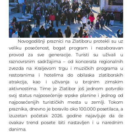
Novogodišnji praznici na Zlatiboru protekli su uz
veliku posećenost, bogat program i nezaboravan
provod za sve generacije. Turisti su uživali u
raznovrsnim sadržajima – od koncerata regionalnih
zvezda na Kraljevom trgu i muzičkih programa u
restoranima i hotelima do obilaska zlatiborskih
atrakcija, kao i uživanja u brojnim zimskim
aktivnostima. Time je Zlatibor još jednom potvrdio
svoj status najposećenije srpske planine i jednog od
najposećenijih turističkih mesta u zemlji. Tokom
praznika, dnevno je boravilo oko 100.000 posetilaca, a
izuzetan početak 2026. godine najavljuje da će
ovakav trend posete biti nastavljen i u narednim
danima.