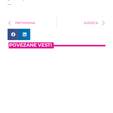
—
PRETHODNA
SLEDEĆA
POVEZANE VESTI
insert_link