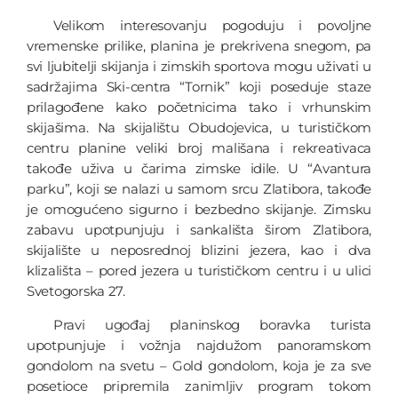
Velikom interesovanju pogoduju i povoljne
vremenske prilike, planina je prekrivena snegom, pa
svi ljubitelji skijanja i zimskih sportova mogu uživati u
sadržajima Ski-centra “Tornik” koji poseduje staze
prilagođene kako početnicima tako i vrhunskim
skijašima. Na skijalištu Obudojevica, u turističkom
centru planine veliki broj mališana i rekreativaca
takođe uživa u čarima zimske idile. U “Avantura
parku”, koji se nalazi u samom srcu Zlatibora, takođe
je omogućeno sigurno i bezbedno skijanje. Zimsku
zabavu upotpunjuju i sankališta širom Zlatibora,
skijalište u neposrednoj blizini jezera, kao i dva
klizališta – pored jezera u turističkom centru i u ulici
Svetogorska 27.
Pravi ugođaj planinskog boravka turista
upotpunjuje i vožnja najdužom panoramskom
gondolom na svetu – Gold gondolom, koja je za sve
posetioce pripremila zanimljiv program tokom