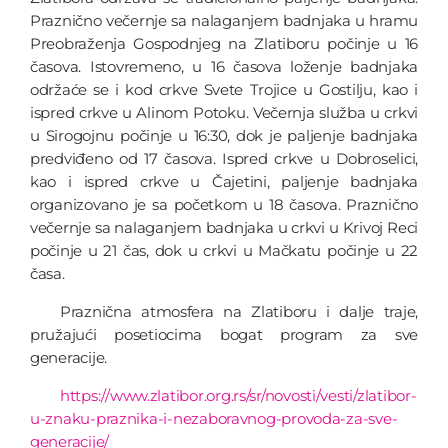
Praznično večernje sa nalaganjem badnjaka u hramu
Preobraženja Gospodnjeg na Zlatiboru počinje u 16
časova. Istovremeno, u 16 časova loženje badnjaka
održaće se i kod crkve Svete Trojice u Gostilju, kao i
ispred crkve u Alinom Potoku. Večernja služba u crkvi
u Sirogojnu počinje u 16:30, dok je paljenje badnjaka
predviđeno od 17 časova. Ispred crkve u Dobroselici,
kao i ispred crkve u Čajetini, paljenje badnjaka
organizovano je sa početkom u 18 časova. Praznično
večernje sa nalaganjem badnjaka u crkvi u Krivoj Reci
počinje u 21 čas, dok u crkvi u Mačkatu počinje u 22
časa.
Praznična atmosfera na Zlatiboru i dalje traje,
pružajući posetiocima bogat program za sve
generacije.
https://www.zlatibor.org.rs/sr/novosti/vesti/zlatibor-
u-znaku-praznika-i-nezaboravnog-provoda-za-sve-
generacije/