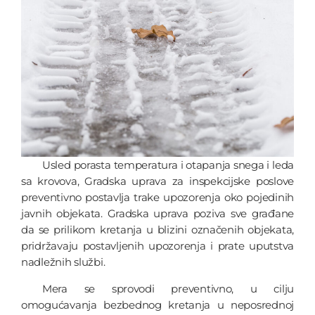
Usled porasta temperatura i otapanja snega i leda
sa krovova, Gradska uprava za inspekcijske poslove
preventivno postavlja trake upozorenja oko pojedinih
javnih objekata. Gradska uprava poziva sve građane
da se prilikom kretanja u blizini označenih objekata,
pridržavaju postavljenih upozorenja i prate uputstva
nadležnih službi.
Mera se sprovodi preventivno, u cilju
omogućavanja bezbednog kretanja u neposrednoj