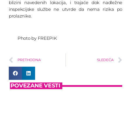
blizini navedenih lokacija, i trajaće dok nadležne
inspekcijske službe ne utvrde da nema rizika po
prolaznike.
Photo by FREEPIK
PRETHODNA
SLEDEĆA
POVEZANE VESTI
insert_link