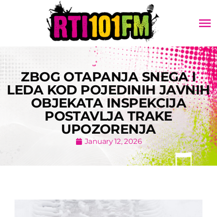
menu
ZBOG OTAPANJA SNEGA I
LEDA KOD POJEDINIH JAVNIH
OBJEKATA INSPEKCIJA
POSTAVLJA TRAKE
UPOZORENJA
January 12, 2026