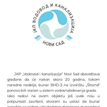
JKP „Vodovod i kanalizacija“ Novi Sad obaveštava
građane da će nakon skoro 20 godina, tokom
naredne nedelje, bunar BHD-3 na izvorištu „Štrand“
ponovo biti vraćen u sistem vodosnabdevanja grada.
Iako radovi na ovom objektu još uvek nisu u
potpunosti završeni, stvoreni su uslovi da bunar
započne sa radom i da dodatno doprinese dugoročnoj