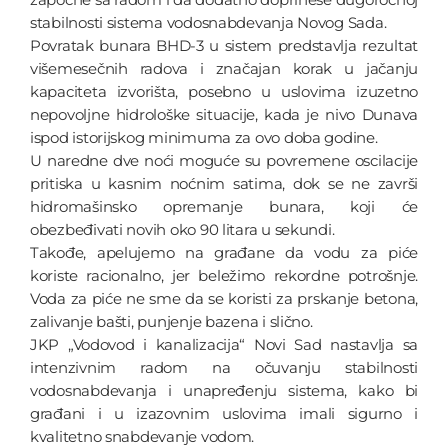
stabilnosti sistema vodosnabdevanja Novog Sada.
Povratak bunara BHD-3 u sistem predstavlja rezultat
višemesečnih radova i značajan korak u jačanju
kapaciteta izvorišta, posebno u uslovima izuzetno
nepovoljne hidrološke situacije, kada je nivo Dunava
ispod istorijskog minimuma za ovo doba godine.
U naredne dve noći moguće su povremene oscilacije
pritiska u kasnim noćnim satima, dok se ne završi
hidromašinsko opremanje bunara, koji će
obezbeđivati novih oko 90 litara u sekundi.
Takođe, apelujemo na građane da vodu za piće
koriste racionalno, jer beležimo rekordne potrošnje.
Voda za piće ne sme da se koristi za prskanje betona,
zalivanje bašti, punjenje bazena i slično.
JKP „Vodovod i kanalizacija“ Novi Sad nastavlja sa
intenzivnim radom na očuvanju stabilnosti
vodosnabdevanja i unapređenju sistema, kako bi
građani i u izazovnim uslovima imali sigurno i
kvalitetno snabdevanje vodom.