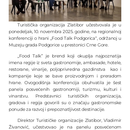
Turistička organizacija Zlatibor učestvovala je u
ponedeljak, 10. novembra 2025. godine, na regionalnoj
konferenciji o hrani „Food Talk Podgorica“, održanoj u
Muzeju grada Podgorice u prestonici Crne Gore.
„Food Talk” je brend koji okuplja najpoznatija
imena regije iz sveta gastronomije, ambasade, hotele,
restorane, vinarije, poljoprivredna gazdinstva kao i
kompanije koje se bave proizvodnjom i preradom
hrane. Ovogodišnja konferencija obuhvatila je šest
panela posvećenih gastronomiji, turizmu, kulturi i
vinarstvu. Predstavnici turističkih organizacija,
gradova i regija govorili su o značaju gastronomske
ponude za razvoj i prepoznatljivost destinacije.
Direktor Turističke organizacije Zlatibor, Vladimir
Živanović, učestvovao je na panelu posvećenom