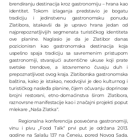
brendiranju destinacija kroz gastronomiju – hrana kao
identitet. Tokom izlaganja predstavio je bogatu
tradiciju i jedinstvenu gastronomsku ponudu
Zlatibora, istakavši da je upravo hrana jedan od
najprepoznatljivijih segmenata turističkog identiteta
ove planine. Naglasio je da je Zlatibor danas
pozicioniran kao gastronomska destinacija koja
uspešno spaja tradiciju sa savremenim pristupom
gastronomiji, stvarajući autentične ukuse koji prate
svetske trendove, a istovremeno čuvaju duh i
prepoznatljivost ovog kraja. Zlatiborska gastronomska
baština, kako je istakao, neodvojivi je deo kulturnog i
turističkog nasleđa planine, čijem očuvanju doprinose
brojni restorani, etno-domaćinstva širom Zlatibora,
raznovrsne manifestacije kao i značajni projekti poput
mlekare „Naša Zlatka“.
Regionalna konferencija posvećena gastronomiji,
vinu i pivu „Food Talk“ prvi put je održana 2013.
godine na Salašu 137 na Čeneju, pored Novog Sada,