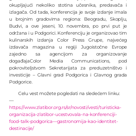
okupljajući nekoliko stotina učesnika, predavača i
izlagača. Od tada, konferencija je svoje izdanje imala
u brojnim gradovima regiona: Beogradu, Skoplju,
Budvi, a ove jeseni, 10. novembra, po prvi put je
održana i u Podgorici. Konferenciju je organizovao tim
kulinarskih izdanja Color Press Grupe, najvećeg
izdavača magazina u regiji Jugoistočne Evrope
zajedno sa agencijom za organizovanje
događajaColor Media Communications, pod
pokroviteljstvom Sekretarijata za preduzetništvo i
investicije – Glavni grad Podgorica i Glavnog grada
Podgorice.
Celu vest možete pogledati na sledećem linku:
—
https://www.zlatibor.org.rs/sr/novosti/vesti/turisticka-
organizacija-zlatibor-ucestvovala-na-konferenciji-
food-talk-podgorica—gastronomija-kao-identitet-
destinacije/