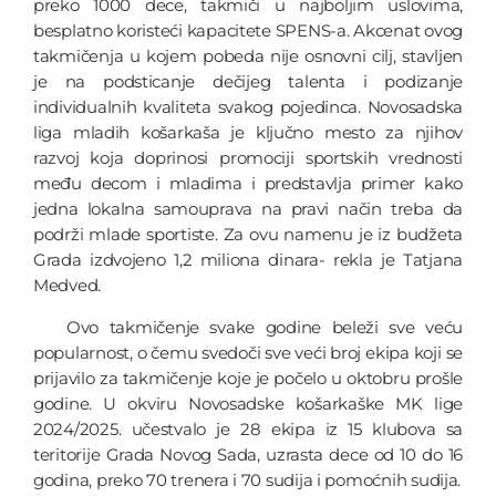
preko 1000 dece, takmiči u najboljim uslovima,
besplatno koristeći kapacitete SPENS-a. Akcenat ovog
takmičenja u kojem pobeda nije osnovni cilj, stavljen
je na podsticanje dečijeg talenta i podizanje
individualnih kvaliteta svakog pojedinca. Novosadska
liga mladih košarkaša je ključno mesto za njihov
razvoj koja doprinosi promociji sportskih vrednosti
među decom i mladima i predstavlja primer kako
jedna lokalna samouprava na pravi način treba da
podrži mlade sportiste. Za ovu namenu je iz budžeta
Grada izdvojeno 1,2 miliona dinara- rekla je Tatjana
Medved.
Ovo takmičenje svake godine beleži sve veću
popularnost, o čemu svedoči sve veći broj ekipa koji se
prijavilo za takmičenje koje je počelo u oktobru prošle
godine. U okviru Novosadske košarkaške MK lige
2024/2025. učestvalo je 28 ekipa iz 15 klubova sa
teritorije Grada Novog Sada, uzrasta dece od 10 do 16
godina, preko 70 trenera i 70 sudija i pomoćnih sudija.