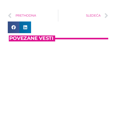
PRETHODNA
SLEDEĆA
POVEZANE VESTI
insert_link
HUMANITARNO