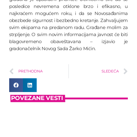
posledice nevremena otklone brzo i efikasno, u
najkraćem mogućem roku, i da se Novosađanima
obezbede sigurnost i bezbedno kretanje. Zahvaljujem
svim ekipama na predanom radu. Građane molim za
strpljenje. O svim novim informacijama javnost će biti
blagovremeno obaveštavana – izjavio je
gradonačelnik Novog Sada Žarko Mićin.
PRETHODNA
SLEDEĆA
POVEZANE VESTI
insert_link