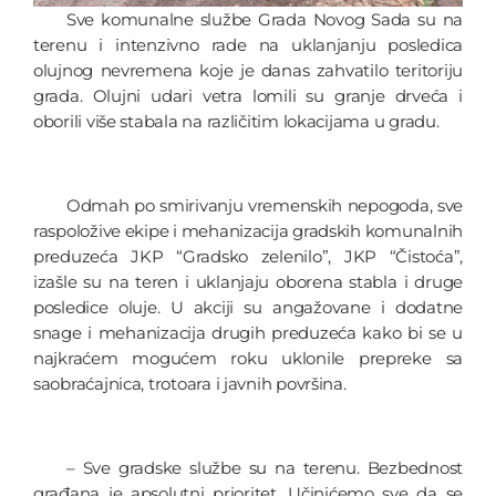
Sve komunalne službe Grada Novog Sada su na
terenu i intenzivno rade na uklanjanju posledica
olujnog nevremena koje je danas zahvatilo teritoriju
grada. Olujni udari vetra lomili su granje drveća i
oborili više stabala na različitim lokacijama u gradu.
Odmah po smirivanju vremenskih nepogoda, sve
raspoložive ekipe i mehanizacija gradskih komunalnih
preduzeća JKP “Gradsko zelenilo”, JKP “Čistoća”,
izašle su na teren i uklanjaju oborena stabla i druge
posledice oluje. U akciji su angažovane i dodatne
snage i mehanizacija drugih preduzeća kako bi se u
najkraćem mogućem roku uklonile prepreke sa
saobraćajnica, trotoara i javnih površina.
– Sve gradske službe su na terenu. Bezbednost
građana je apsolutni prioritet. Učinićemo sve da se