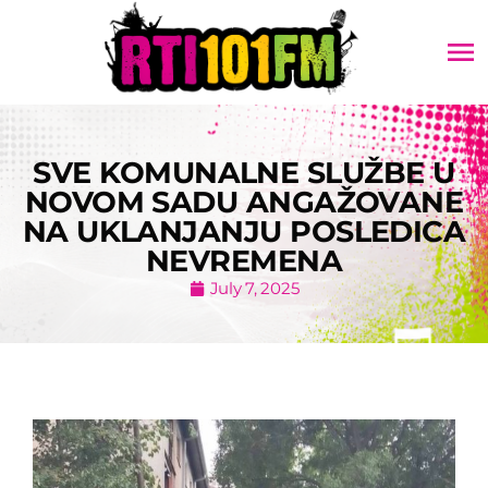
menu
SVE KOMUNALNE SLUŽBE U
NOVOM SADU ANGAŽOVANE
NA UKLANJANJU POSLEDICA
NEVREMENA
July 7, 2025