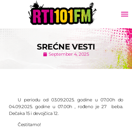
menu
SREĆNE VESTI
September 4, 2025
U periodu od 03.09.2025. godine u 07.00h do
04.09.2025. godine u 07.00h , rođeno je 27 beba.
Dečaka 15 i devojčica 12.
Čestitamo!