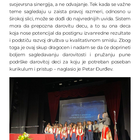
svojevrsna sinergija, a ne odvajanje. Tek kada se važne
teme sagledaju u zaista pravoj razmeri, odnosno u
širokoj slici, može se dođi do najvrednijih uvida. Sistem
mora da prepozna darovitu decu, a to su ona deca
koja nose potencijal da postignu izvanredne rezultate
i podstiču razvoj društva u kvalitativnom smislu. Zbog
toga je ovaj skup dragocen i nadam se da će doprineti
boljem sagledavanju darovitosti i pružanju pune
podrške darovitoj deci za koju je potreban poseban
kurikulum i pristup – naglasio je Petar Đurđev.