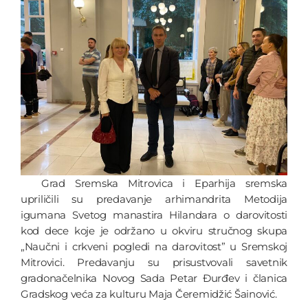
Grad Sremska Mitrovica i Eparhija sremska
upriličili su predavanje arhimandrita Metodija
igumana Svetog manastira Hilandara o darovitosti
kod dece koje je održano u okviru stručnog skupa
„Naučni i crkveni pogledi na darovitost” u Sremskoj
Mitrovici. Predavanju su prisustvovali savetnik
gradonačelnika Novog Sada Petar Đurđev i članica
Gradskog veća za kulturu Maja Čeremidžić Šainović.