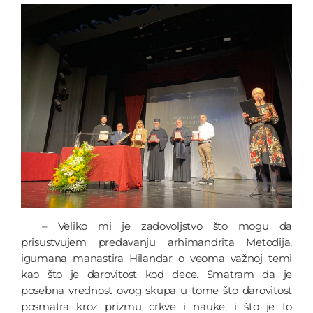
– Veliko mi je zadovoljstvo što mogu da
prisustvujem predavanju arhimandrita Metodija,
igumana manastira Hilandar o veoma važnoj temi
kao što je darovitost kod dece. Smatram da je
posebna vrednost ovog skupa u tome što darovitost
posmatra kroz prizmu crkve i nauke, i što je to