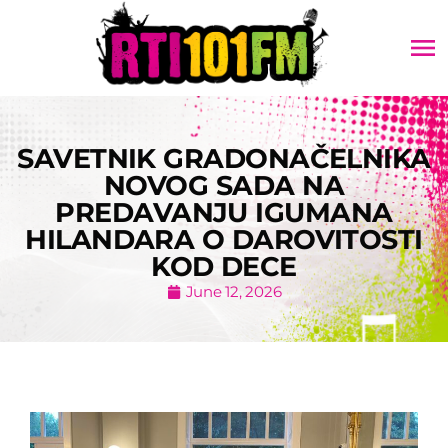
menu
SAVETNIK GRADONAČELNIKA
NOVOG SADA NA
PREDAVANJU IGUMANA
HILANDARA O DAROVITOSTI
KOD DECE
June 12, 2026