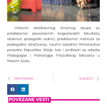
Učesnici dvodnevnog stručnog skupa su
predstavnici pravoslavnih bogoslovskih fakulteta,
istaknuti pedagoški radnici, predstavnici Instituta za
pedagoška istraživanja, naučni saradnici Ministarstva
prosvete Republike Srbije, kao i profesori sa odseka
Pedagogije i Psihologije Filozofskog fakluteta u
Novom Sadu.
PRETHODNA
SLEDEĆA
POVEZANE VESTI