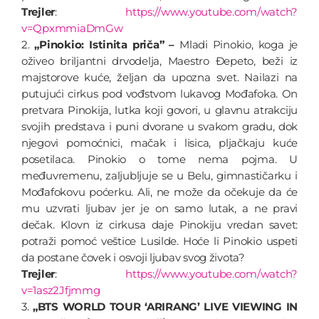
Trejler
:
https://www.youtube.com/watch?
v=QpxmmiaDmGw
2.
„Pinokio: Istinita priča” –
Mladi Pinokio, koga je
oživeo briljantni drvodelja, Maestro Đepeto, beži iz
majstorove kuće, željan da upozna svet. Nailazi na
putujući cirkus pod vođstvom lukavog Mođafoka. On
pretvara Pinokija, lutka koji govori, u glavnu atrakciju
svojih predstava i puni dvorane u svakom gradu, dok
njegovi pomoćnici, mačak i lisica, pljačkaju kuće
posetilaca. Pinokio o tome nema pojma. U
međuvremenu, zaljubljuje se u Belu, gimnastičarku i
Mođafokovu poćerku. Ali, ne može da očekuje da će
mu uzvrati ljubav jer je on samo lutak, a ne pravi
dečak. Klovn iz cirkusa daje Pinokiju vredan savet:
potraži pomoć veštice Lusilde. Hoće li Pinokio uspeti
da postane čovek i osvoji ljubav svog života?
Trejler
:
https://www.youtube.com/watch?
v=1asz2Jfjmmg
3.
„BTS WORLD TOUR ‘ARIRANG’ LIVE VIEWING IN