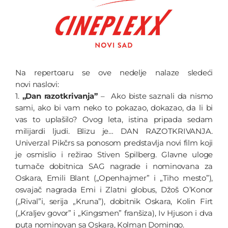
Na repertoaru se ove nedelje nalaze sledeći
novi naslovi:
1.
„Dan razotkrivanja”
– Ako biste saznali da nismo
sami, ako bi vam neko to pokazao, dokazao, da li bi
vas to uplašilo? Ovog leta, istina pripada sedam
milijardi ljudi. Blizu je… DAN RAZOTKRIVANJA.
Univerzal Pikčrs sa ponosom predstavlja novi film koji
je osmislio i režirao Stiven Spilberg. Glavne uloge
tumače dobitnica SAG nagrade i nominovana za
Oskara, Emili Blant („Openhajmer” i „Tiho mesto”),
osvajač nagrada Emi i Zlatni globus, Džoš O’Konor
(„Rival”i, serija „Kruna”), dobitnik Oskara, Kolin Firt
(„Kraljev govor” i „Kingsmen” franšiza), Iv Hjuson i dva
puta nominovan sa Oskara, Kolman Domingo.