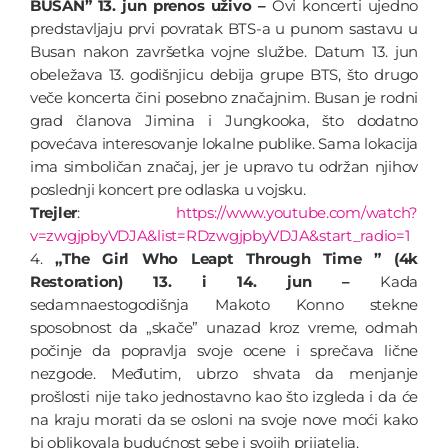
BUSAN” 13. jun prenos uživo –
Ovi koncerti ujedno
predstavljaju prvi povratak BTS-a u punom sastavu u
Busan nakon završetka vojne službe. Datum 13. jun
obeležava 13. godišnjicu debija grupe BTS, što drugo
veče koncerta čini posebno značajnim. Busan je rodni
grad članova Jimina i Jungkooka, što dodatno
povećava interesovanje lokalne publike. Sama lokacija
ima simboličan značaj, jer je upravo tu održan njihov
poslednji koncert pre odlaska u vojsku.
Trejler
:
https://www.youtube.com/watch?
v=zwgjpbyVDJA&list=RDzwgjpbyVDJA&start_radio=1
4.
„The Girl Who Leapt Through Time ” (4k
Restoration) 13. i 14. jun –
Kada
sedamnaestogodišnja Makoto Konno stekne
sposobnost da „skače” unazad kroz vreme, odmah
počinje da popravlja svoje ocene i sprečava lične
nezgode. Međutim, ubrzo shvata da menjanje
prošlosti nije tako jednostavno kao što izgleda i da će
na kraju morati da se osloni na svoje nove moći kako
bi oblikovala budućnost sebe i svojih prijatelja.