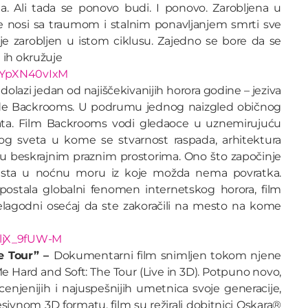
a. Ali tada se ponovo budi. I ponovo. Zarobljena u
se nosi sa traumom i stalnim ponavljanjem smrti sve
i je zarobljen u istom ciklusu. Zajedno se bore da se
 ih okružuje
0YpXN40vIxM
dolazi jedan od najiščekivanijih horora godine – jeziva
ende Backrooms. U podrumu jednog naizgled običnog
rata. Film Backrooms vodi gledaoce u uznemirujuću
elnog sveta u kome se stvarnost raspada, arhitektura
 u beskrajnim praznim prostorima. Ono što započinje
rasta u noćnu moru iz koje možda nema povratka.
 postala globalni fenomen internetskog horora, film
nelagodni osećaj da ste zakoračili na mesto na kome
EljX_9fUW-M
he Tour” –
Dokumentarni film snimljen tokom njene
 Me Hard and Soft: The Tour (Live in 3D). Potpuno novo,
enjenijih i najuspešnijih umetnica svoje generacije,
sivnom 3D formatu, film su režirali dobitnici Oskara®