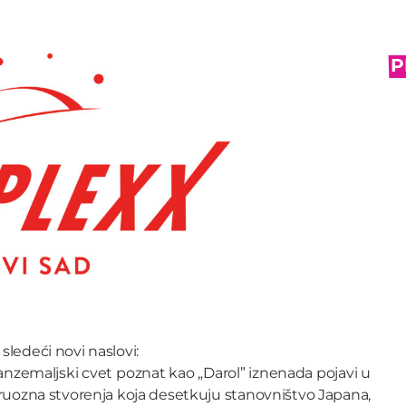
P
sledeći novi naslovi:
nzemaljski cvet poznat kao „Darol” iznenada pojavi u
ozna stvorenja koja desetkuju stanovništvo Japana,