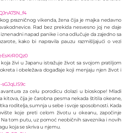
JQJnA73N_f4
 prazničnog vikenda, žena čija je majka nedavno
vakodnevice. Rad bez prekida nesvesno joj ne daje
iznenadni napad panike i ona odlučuje da zajedno sa
zarote, kako bi napravila pauzu razmišljajući o vezi
7eEsKrR0Qz0
 koja živi u Japanu istražuje život sa svojom pratiljom
okreta i obeležava događaje koji menjaju njen život i
-sGJqLIS9c
avantura za celu porodicu dolazi u bioskope! Mladi
 kitova, čija je čarobna pesma nekada štitila okeane,
ka roditelja, sumnja u sebe i svoje sposobnosti. Kada
vište koje preti celom životu u okeanu, započinje
. Na tom putu, uz pomoć neobičnih saveznika i novih
nagu koja se skriva u njemu.