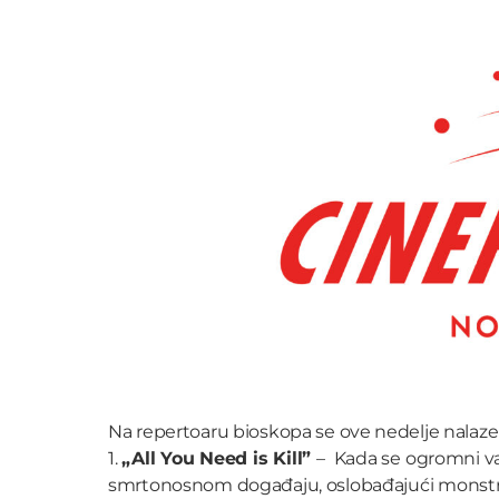
Na repertoaru bioskopa se ove nedelje nalaze 
1.
„All You Need is Kill”
– Kada se ogromni va
smrtonosnom događaju, oslobađajući monstru