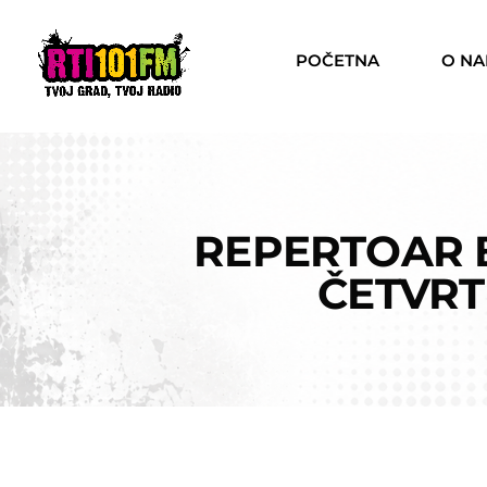
POČETNA
O N
REPERTOAR 
ČETVRT