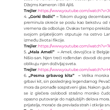
Džejms Kameron i Bili Ajliš.
Trejler
:
https://www.youtube.com/watch?v=
4.
„Gorki Božić” –
Tokom dugog decembarskog
preminula okreće se poslu kao bekstvu od s
vremena da odboluje. Ovakav tempo prekida 
svojom prijateljicom otputuje na ostrvo Lan
između života i fikcije.
Trejler
:
https://www.youtube.com/watch?v=
5.
„Mala Ameli” –
Ameli, devojčica iz Belgije
Nišio-san. Njen treći rođendan dovodi do pre
oblikuju njen doživljaj sveta.
Trejler
:
https://www.youtube.com/watch?v=H
6.
„Pesma grbavog kita” –
Velika morska 
grbavi kit, sin poslednjeg legendarnog Pevača
mora da pronađe sospstveni glas. Nakon gubit
se iz glečera oslobodi strašno morsko čudo
opasno putovanje do najdubljih delova mora
prijatelja, moraće da prevlada strah i otkrije s