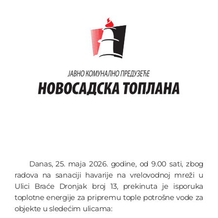
Danas, 25. maja 2026. godine, od 9.00 sati, zbog
radova na sanaciji havarije na vrelovodnoj mreži u
Ulici Braće Dronjak broj 13, prekinuta je isporuka
toplotne energije za pripremu tople potrošne vode za
objekte u sledećim ulicama: