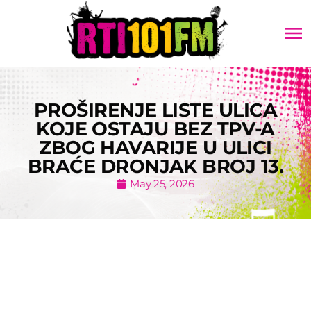
menu
PROŠIRENJE LISTE ULICA
KOJE OSTAJU BEZ TPV-A
ZBOG HAVARIJE U ULICI
BRAĆE DRONJAK BROJ 13.
May 25, 2026