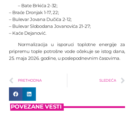
– Bate Brkića 2-32;
– Braće Dronjak 1-17, 22;
– Bulevar Jovana Dučića 2-12;
– Bulevar Slobodana Jovanovića 21-27;
– Kaće Dejanović.
Normalizacija u isporuci toplotne energije za
pripremu tople potrošne vode očekuje se istog dana,
25. maja 2026. godine, u poslepodnevnim časovima.
PRETHODNA
SLEDEĆA
POVEZANE VESTI
insert_link