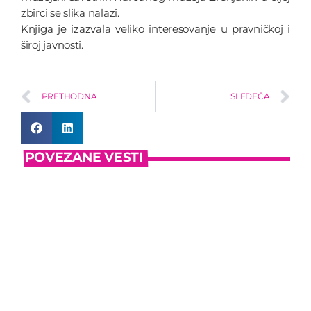
zbirci se slika nalazi.
Knjiga je izazvala veliko interesovanje u pravničkoj i
široj javnosti.
PRETHODNA
SLEDEĆA
POVEZANE VESTI
insert_link