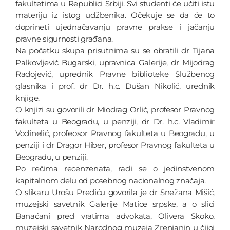
fakultetima u Republici Srbiji. Svi studenti će učiti istu
materiju iz istog udžbenika. Očekuje se da će to
doprineti ujednačavanju pravne prakse i jačanju
pravne sigurnosti građana.
Na početku skupa prisutnima su se obratili dr Tijana
Palkovljević Bugarski, upravnica Galerije, dr Mijodrag
Radojević, uprednik Pravne biblioteke Službenog
glasnika i prof. dr Dr. h.c. Dušan Nikolić, urednik
knjige.
O knjizi su govorili dr Miodrag Orlić, profesor Pravnog
fakulteta u Beogradu, u penziji, dr Dr. h.c. Vladimir
Vodinelić, profeosor Pravnog fakulteta u Beogradu, u
penziji i dr Dragor Hiber, profesor Pravnog fakulteta u
Beogradu, u penziji.
Po rečima recenzenata, radi se o jedinstvenom
kapitalnom delu od posebnog nacionalnog značaja.
O slikaru Urošu Prediću govorila je dr Snežana Mišić,
muzejski savetnik Galerije Matice srpske, a o slici
Banaćani pred vratima advokata, Olivera Skoko,
muzejski savetnik Narodnog muzeja Zrenjanin u čijoj