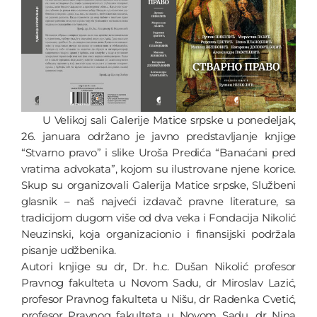
U Velikoj sali Galerije Matice srpske u ponedeljak,
26. januara održano je javno predstavljanje knjige
“Stvarno pravo” i slike Uroša Predića “Banaćani pred
vratima advokata”, kojom su ilustrovane njene korice.
Skup su organizovali Galerija Matice srpske, Službeni
glasnik – naš najveći izdavač pravne literature, sa
tradicijom dugom više od dva veka i Fondacija Nikolić
Neuzinski, koja organizacionio i finansijski podržala
pisanje udžbenika.
Autori knjige su dr, Dr. h.c. Dušan Nikolić profesor
Pravnog fakulteta u Novom Sadu, dr Miroslav Lazić,
profesor Pravnog fakulteta u Nišu, dr Radenka Cvetić,
profesor Pravnog fakulteta u Novom Sadu, dr Nina