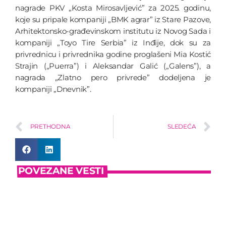
nagrade PKV „Kosta Mirosavljević” za 2025. godinu,
koje su pripale kompaniji „BMK agrar” iz Stare Pazove,
Arhitektonsko-građevinskom institutu iz Novog Sada i
kompaniji „Toyo Tire Serbia” iz Inđije, dok su za
privrednicu i privrednika godine proglašeni Mia Kostić
Strajin („Puerra”) i Aleksandar Galić („Galens”), a
nagrada „Zlatno pero privrede” dodeljena je
kompaniji „Dnevnik”.
PRETHODNA
SLEDEĆA
POVEZANE VESTI
insert_link