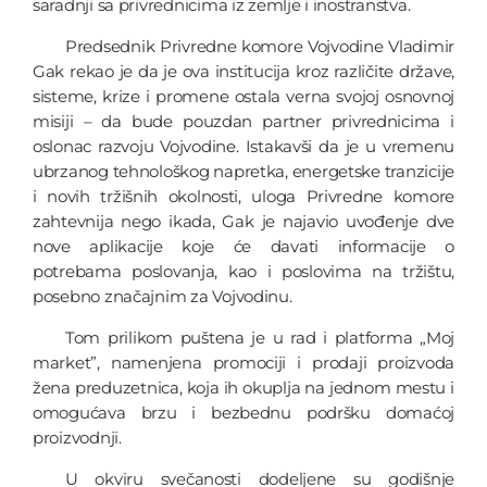
saradnji sa privrednicima iz zemlje i inostranstva.
Predsednik Privredne komore Vojvodine Vladimir
Gak rekao je da je ova institucija kroz različite države,
sisteme, krize i promene ostala verna svojoj osnovnoj
misiji – da bude pouzdan partner privrednicima i
oslonac razvoju Vojvodine. Istakavši da je u vremenu
ubrzanog tehnološkog napretka, energetske tranzicije
i novih tržišnih okolnosti, uloga Privredne komore
zahtevnija nego ikada, Gak je najavio uvođenje dve
nove aplikacije koje će davati informacije o
potrebama poslovanja, kao i poslovima na tržištu,
posebno značajnim za Vojvodinu.
Tom prilikom puštena je u rad i platforma „Moj
market”, namenjena promociji i prodaji proizvoda
žena preduzetnica, koja ih okuplja na jednom mestu i
omogućava brzu i bezbednu podršku domaćoj
proizvodnji.
U okviru svečanosti dodeljene su godišnje