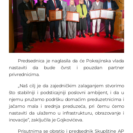
Predsednica je naglasila da će Pokrajinska vlada
nastaviti da bude čvrst i pouzdan partner
privrednicima.
„Naš cilj je da zajedničkim zalaganjem stvorimo
što stabilniji i podsticajniji poslovni ambijent, i da u
njemu pružamo podršku domaćim preduzetnicima i
jačamo mala i srednja preduzeća, pri čemu ćemo
nastaviti da ulažemo u infrastrukturu, obrazovanje i
inovacije”, zaključila je Gojkovićeva.
Prisutnima se obratio i predsednik Skupštine AP