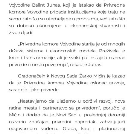
Vojvodine Balint Juhas, koji je istakao da Privredna
komora Vojvodine pripada institucijama koje traju ne
samo zato što su utemeljene u propisima, već zato što
su duboko ukorenjene u ekonomskoj stvarnosti i
životu ljudi.
„Privredna komora Vojvodine starija je od mnogih
država, sistema i ekonomskih modela. Preživela je
krize i transformacije, ali je svaki put ostajala oslonac
privrede i mesto poverenja”, rekao je Juhas.
Gradonačelnik Novog Sada Žarko Mićin je kazao
da je Privredna komora Vojvodine oslonac razvoja,
saradnje i jake privrede.
„Nastavljamo da ulažemo u održivi razvoj, nova
radna mesta i partnerstvo sa privredom”, poručio je
Mićin i dodao da je Novi Sad u poslednjoj deceniji
ostvario značajan privredni napredak, zahvaljujući
odgovornom vođenju Grada, kao i plodonosnoj