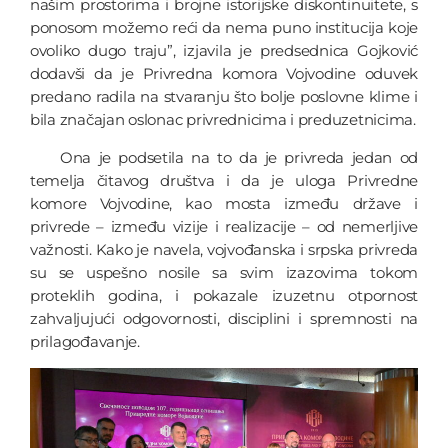
našim prostorima i brojne istorijske diskontinuitete, s
ponosom možemo reći da nema puno institucija koje
ovoliko dugo traju”, izjavila je predsednica Gojković
dodavši da je Privredna komora Vojvodine oduvek
predano radila na stvaranju što bolje poslovne klime i
bila značajan oslonac privrednicima i preduzetnicima.
Ona je podsetila na to da je privreda jedan od
temelja čitavog društva i da je uloga Privredne
komore Vojvodine, kao mosta između države i
privrede – između vizije i realizacije – od nemerljive
važnosti. Kako je navela, vojvođanska i srpska privreda
su se uspešno nosile sa svim izazovima tokom
proteklih godina, i pokazale izuzetnu otpornost
zahvaljujući odgovornosti, disciplini i spremnosti na
prilagođavanje.