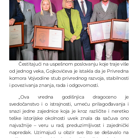
Čestitajući na uspešnom poslovanju koje traje više
od jednog veka, Gojkovićeva je istakla da je Privredna
komora Vojvodine stub privrednog razvoja, stabilnosti
i povezivanja znanja, rada i odgovornosti.
„Ova vredna godišnjica dragoceno je
svedočanstvo i o istrajnosti, umeću prilagođavanja i
snazi jedne zajednice koja je kroz različite i neretko
teške istorijske okolnosti uvek znala da sačuva ono
najvažnije – veru u rad, preduzimljivost i zajednički
napredak. Uzimajući u obzir sve što se dešavalo na