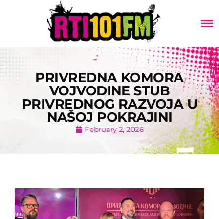
menu
PRIVREDNA KOMORA
VOJVODINE STUB
PRIVREDNOG RAZVOJA U
NAŠOJ POKRAJINI
February 2, 2026