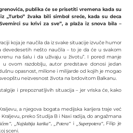
renovića, publika će se prisetiti vremena kada su
 iz „Turbo” žvaka bili simbol sreće, kada su deca
vemirci su krivi za sve”, a plaža iz snova bila –
iji koja je naučila da iz svake situacije izvuče humor
ca devedesetih nešto naučila – to je da će u svakom
enu na šalu i da uživaju u životu”. I pored manje
va u ovom razdoblju, autor predstave donosi jedan
ušnu opasnost, milione i milijarde od kojih je mogao
i sveopštu neizvesnost života na brdovitom Balkanu.
gije i prepoznatljivih situacija – jer vriska će, kako
raljevu, a njegova bogata medijska karijera traje već
Kraljevu, preko Studija B i Naxi radija, do angažmana
,
,
i
, Filip je
vićem”
„Najslabija karika”
„Potera”
„Superpotera”
oj sceni.