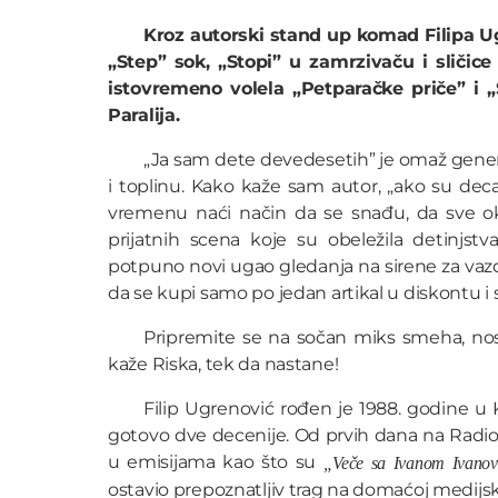
Kroz autorski stand up komad Filipa Ug
„Step” sok, „Stopi” u zamrzivaču i sličice
istovremeno volela „Petparačke priče” i „S
Paralija.
„Ja sam dete devedesetih” je omaž generac
i toplinu. Kako kaže sam autor, „ako su de
vremenu naći način da se snađu, da sve okr
prijatnih scena koje su obeležila detinjst
potpuno novi ugao gledanja na sirene za vazd
da se kupi samo po jedan artikal u diskontu 
Pripremite se na sočan miks smeha, nostal
kaže Riska, tek da nastane!
Filip Ugrenović rođen je 1988. godine u K
gotovo dve decenije. Od prvih dana na Radio 
u emisijama kao što su
„Veče sa Ivanom Ivano
ostavio prepoznatljiv trag na domaćoj medijsk