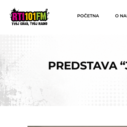
POČETNA
O N
PREDSTAVA “