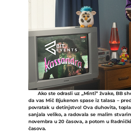
Ako ste odrasli uz „Minti” žvake, BB sh
da vas Mič Bjukenon spase iz talasa – pre
povratak u detinjstvo! Ova duhovita, topla 
sanjala veliko, a radovala se malim stvari
novembra u 20 časova, a potom u Radničk
časova.