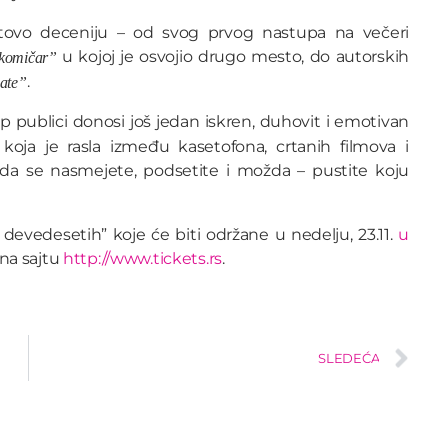
otovo deceniju – od svog prvog nastupa na večeri
u kojoj je osvojio drugo mesto, do autorskih
 komičar”
.
ate”
ilip publici donosi još jedan iskren, duhovit i emotivan
oja je rasla između kasetofona, crtanih filmova i
e da se nasmejete, podsetite i možda – pustite koju
evedesetih” koje će biti održane u nedelju, 23.11.
u
na sajtu
http://www.tickets.rs
.
SLEDEĆA