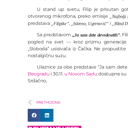
U stand up svetu, Filip je prisutan g
otvorenog mikrofona, preko emisije
„Najbolji
predstava
,
i
„Filipike”
„Iskreno, Ugrenović”
„Blind D
Sa predstavom
, F
„Ja sam dete devedesetih”
pogled na svet — kroz prizmu generacije k
„Sloboda” usisivača iz Čačka. Ne propustit
nostalgičnu suzu.
Ulaznice za obe predstave “Ja sam dete d
Beogradu
i 30.11.
u Novom Sadu
dostupne su 
Srdačno,
PRETHODNA