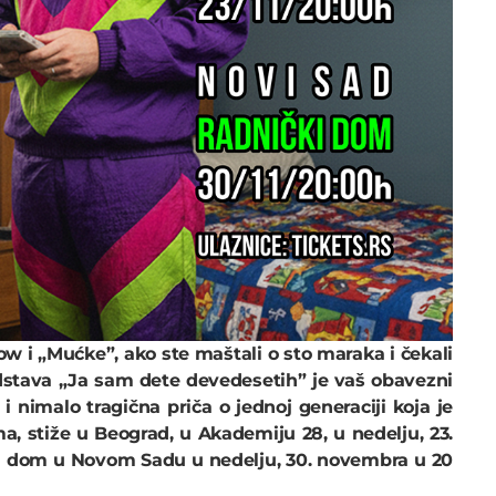
ow i „Mućke”, ako ste maštali o sto maraka i čekali
dstava „Ja sam dete devedesetih” je vaš obavezni
i nimalo tragična priča o jednoj generaciji koja je
ma, stiže u Beograd, u Akademiju 28, u nedelju, 23.
i dom u Novom Sadu u nedelju, 30. novembra u 20