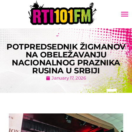
menu
POTPREDSEDNIK ŽIGMANOV
NA OBELEŽAVANJU
NACIONALNOG PRAZNIKA
RUSINA U SRBIJI
January 17, 2026