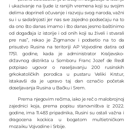
i ukazivanje na ljude iz ranijih vremena koji su svojim
delima doprineli očuvanje i razvoju svog naroda, važni
su i u sadašnjosti jer nas sve zajedno podsećaju na to
da ono što danas imamo i što danas jesmo baštinimo
od događaja iz istorije i od onih koji su živeli i stvarali
pre nas”, rekao je Žigmanov i podsetio na to da
prisustvo Rusina na teritoriji AP Vojvodine datira od
1751. godine, kada je administrator Kraljevsko-
državnog distrikta u Somboru Franc Jozef de Redl
potpisao ugovor o naseljavanju 200 rusinskih
grkokatoličkih porodica u pustaru Veliki Krstur,
istakavši da je upravo taj dan označio početak
doseljavanja Rusina u Bačku i Srem.
Prema njegovim rečima, iako je reč o malobrojnoj
zajednici koja, prema popisu stanovništva iz 2022.
godine, ima 11.483 pripadnika, Rusini su ostali važna i
dragocena kockica u bogatom multietničkom
mozaiku Vojvodine i Srbije.