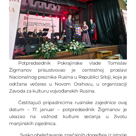
Potpredsednik Pokrajinske vlade Tomislav
Žigmanov prisustvovao je centralnoj proslavi
Nacionalnog praznika Rusina u Republici Srbiji, koja je
održana večeras u Novom Orahovu, u organizaciji
Zavoda za kulturu vojvođanskih Rusina.
Čestitajući pripadnicima rusinske zajednice ovaj
datum – 17. januar – potpredsednik Žigmanov je
ukazao na važnost kulture sećanja u životu
manjinskih zajednica.
„Svako obeležavanje značajnih događaja iz istorije