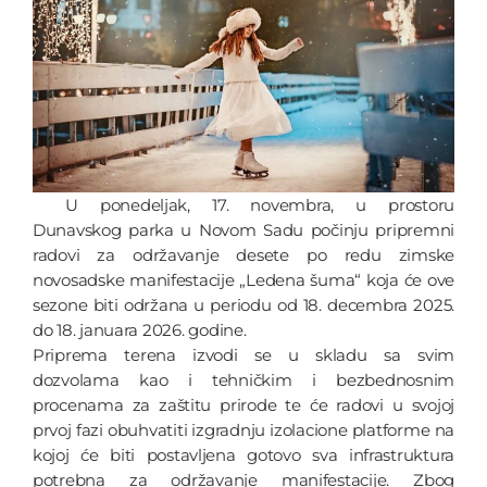
U ponedeljak, 17. novembra, u prostoru
Dunavskog parka u Novom Sadu počinju pripremni
radovi za održavanje desete po redu zimske
novosadske manifestacije „Ledena šuma“ koja će ove
sezone biti održana u periodu od 18. decembra 2025.
do 18. januara 2026. godine.
Priprema terena izvodi se u skladu sa svim
dozvolama kao i tehničkim i bezbednosnim
procenama za zaštitu prirode te će radovi u svojoj
prvoj fazi obuhvatiti izgradnju izolacione platforme na
kojoj će biti postavljena gotovo sva infrastruktura
potrebna za održavanje manifestacije. Zbog