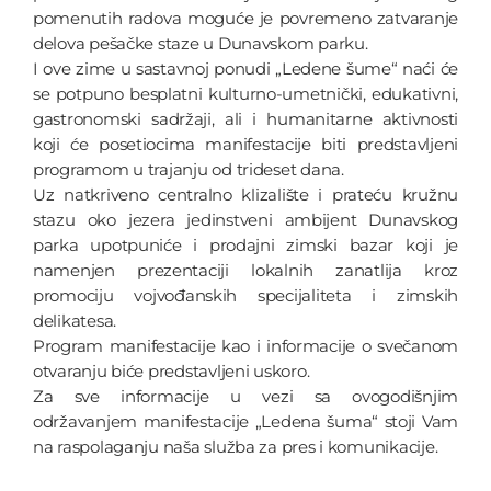
pomenutih radova moguće je povremeno zatvaranje
delova pešačke staze u Dunavskom parku.
I ove zime u sastavnoj ponudi „Ledene šume“ naći će
se potpuno besplatni kulturno-umetnički, edukativni,
gastronomski sadržaji, ali i humanitarne aktivnosti
koji će posetiocima manifestacije biti predstavljeni
programom u trajanju od trideset dana.
Uz natkriveno centralno klizalište i prateću kružnu
stazu oko jezera jedinstveni ambijent Dunavskog
parka upotpuniće i prodajni zimski bazar koji je
namenjen prezentaciji lokalnih zanatlija kroz
promociju vojvođanskih specijaliteta i zimskih
delikatesa.
Program manifestacije kao i informacije o svečanom
otvaranju biće predstavljeni uskoro.
Za sve informacije u vezi sa ovogodišnjim
održavanjem manifestacije „Ledena šuma“ stoji Vam
na raspolaganju naša služba za pres i komunikacije.