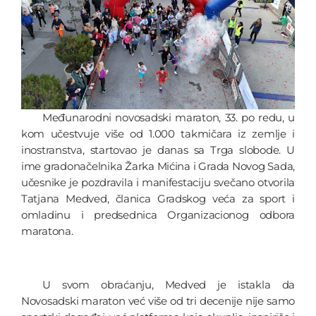
Međunarodni novosadski maraton, 33. po redu, u
kom učestvuje više od 1.000 takmičara iz zemlje i
inostranstva, startovao je danas sa Trga slobode. U
ime gradonačelnika Žarka Mićina i Grada Novog Sada,
učesnike je pozdravila i manifestaciju svečano otvorila
Tatjana Medved, članica Gradskog veća za sport i
omladinu i predsednica Organizacionog odbora
maratona.
U svom obraćanju, Medved je istakla da
Novosadski maraton već više od tri decenije nije samo