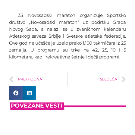
33. Novosadski maraton organizuje Sportsko
društvo „Novosadski maraton” uz podršku Grada
Novog Sada, a nalazi se u zvaničnom kalendaru
Atletskog saveza Srbije i Svetske atletske federacije.
Ove godine učešće je uzelo preko 1.100 takmičara iz 25
zemalja. U programu su trke na 42, 25, 10 i 5
kilometara, kao i rekreativne šetnje i dečji programi.
PRETHODNA
SLEDEĆA
POVEZANE VESTI
insert_link