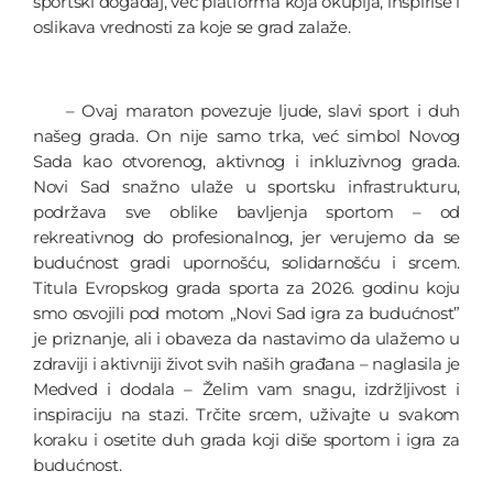
sportski događaj, već platforma koja okuplja, inspiriše i
oslikava vrednosti za koje se grad zalaže.
– Ovaj maraton povezuje ljude, slavi sport i duh
našeg grada. On nije samo trka, već simbol Novog
Sada kao otvorenog, aktivnog i inkluzivnog grada.
Novi Sad snažno ulaže u sportsku infrastrukturu,
podržava sve oblike bavljenja sportom – od
rekreativnog do profesionalnog, jer verujemo da se
budućnost gradi upornošću, solidarnošću i srcem.
Titula Evropskog grada sporta za 2026. godinu koju
smo osvojili pod motom „Novi Sad igra za budućnost”
je priznanje, ali i obaveza da nastavimo da ulažemo u
zdraviji i aktivniji život svih naših građana – naglasila je
Medved i dodala – Želim vam snagu, izdržljivost i
inspiraciju na stazi. Trčite srcem, uživajte u svakom
koraku i osetite duh grada koji diše sportom i igra za
budućnost.