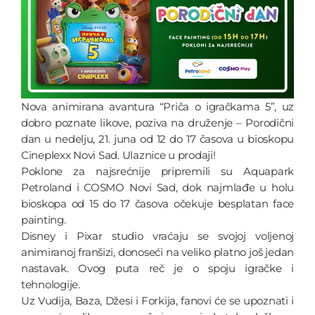
Nova animirana avantura “Priča o igračkama 5”, uz
dobro poznate likove, poziva na druženje – Porodični
dan u nedelju, 21. juna od 12 do 17 časova u bioskopu
Cineplexx Novi Sad. Ulaznice u prodaji!
Poklone za najsrećnije pripremili su Aquapark
Petroland i COSMO Novi Sad, dok najmlađe u holu
bioskopa od 15 do 17 časova očekuje besplatan face
painting.
Disney i Pixar studio vraćaju se svojoj voljenoj
animiranoj franšizi, donoseći na veliko platno još jedan
nastavak. Ovog puta reč je o spoju igračke i
tehnologije.
Uz Vudija, Baza, Džesi i Forkija, fanovi će se upoznati i