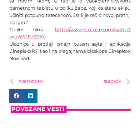
sa novim likom, a reč je o visokotehnološkom,
pametnom tabletu u obliku žabe, koji će staru ekipu
učiniti potpuno zatečenom. Da li je reč o novoj pretnji
po igru?
Trejler filma:
https://www.youtube.com/watch?
v=tcWfJFz5QXc
Ulaznice u prodaji onlajn putem sajta i aplikacije
CineplexxRS, kao i na blagajnama bioskopa Cineplexx
Novi Sad.
PRETHODNA
SLEDEĆA
POVEZANE VESTI
insert_link