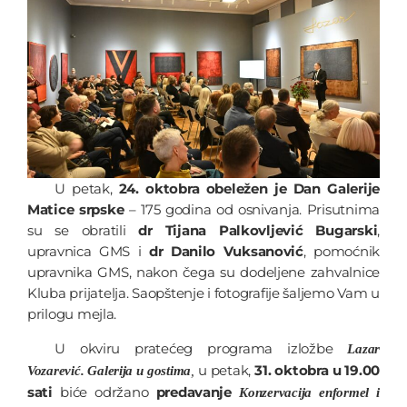
U petak,
24. oktobra obeležen je Dan Galerije
Matice srpske
– 175 godina od osnivanja. Prisutnima
su se obratili
dr Tijana Palkovljević Bugarski
,
upravnica GMS i
dr Danilo Vuksanović
, pomoćnik
upravnika GMS, nakon čega su dodeljene zahvalnice
Kluba prijatelja. Saopštenje i fotografije šaljemo Vam u
prilogu mejla.
U okviru pratećeg programa izložbe
Lazar
u petak,
31. oktobra u 19.00
Vozarević. Galerija u gostima
,
sati
biće održano
predavanje
Konzervacija enformel i