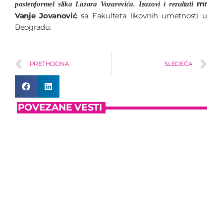
mr
postenformel slika Lazara Vozarevića. Izazovi i rezultati
Vanje Jovanović
sa Fakulteta likovnih umetnosti u
Beogradu.
PRETHODNA
SLEDEĆA
POVEZANE VESTI
insert_link