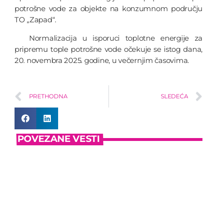
potrošne vode za objekte na konzumnom području
TO „Zapad“.
Normalizacija u isporuci toplotne energije za
pripremu tople potrošne vode očekuje se istog dana,
20. novembra 2025. godine, u večernjim časovima.
PRETHODNA
SLEDEĆA
POVEZANE VESTI
insert_link