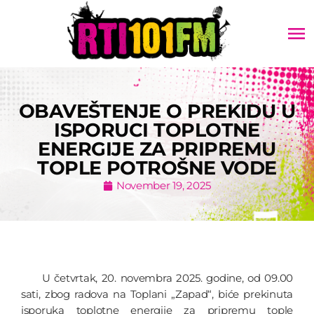
menu
OBAVEŠTENJE O PREKIDU U
ISPORUCI TOPLOTNE
ENERGIJE ZA PRIPREMU
TOPLE POTROŠNE VODE
November 19, 2025
U četvrtak, 20. novembra 2025. godine, od 09.00
sati, zbog radova na Toplani „Zapad“, biće prekinuta
isporuka toplotne energije za pripremu tople