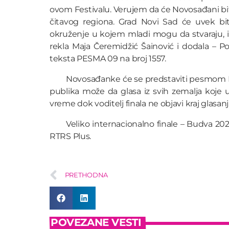
ovom Festivalu. Verujem da će Novosađani biti 
čitavog regiona. Grad Novi Sad će uvek biti
okruženje u kojem mladi mogu da stvaraju, i
rekla Maja Čeremidžić Šainović i dodala –
teksta PESMA 09 na broj 1557.
Novosađanke će se predstaviti pesmom Ki
publika može da glasa iz svih zemalja koje uč
vreme dok voditelj finala ne objavi kraj glasanj
Veliko internacionalno finale – Budva 202
RTRS Plus.
PRETHODNA
POVEZANE VESTI