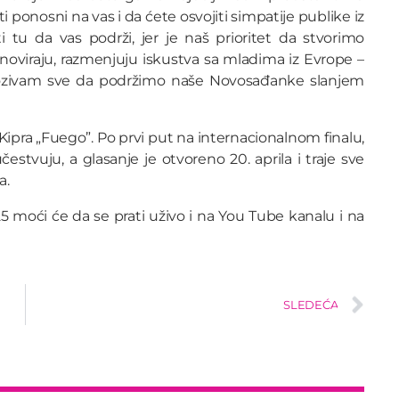
ponosni na vas i da ćete osvojiti simpatije publike iz
 tu da vas podrži, jer je naš prioritet da stvorimo
noviraju, razmenjuju iskustva sa mladima iz Evrope –
 Pozivam sve da podržimo naše Novosađanke slanjem
pra „Fuego”. Po prvi put na internacionalnom finalu,
estvuju, a glasanje je otvoreno 20. aprila i traje sve
a.
5 moći će da se prati uživo i na You Tube kanalu i na
SLEDEĆA