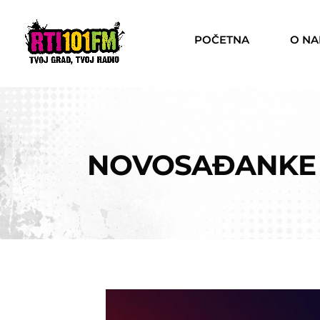
POČETNA
O N
NOVOSAĐANKE U