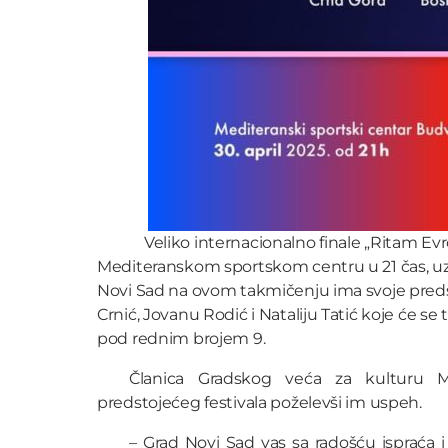
Veliko internacionalno finale „Ritam Evro
Mediteranskom sportskom centru u 21 čas, uz 
Novi Sad na ovom takmičenju ima svoje pred
Crnić, Jovanu Rodić i Nataliju Tatić koje će se
pod rednim brojem 9.
Članica Gradskog veća za kulturu M
predstojećeg festivala poželevši im uspeh.
– Grad Novi Sad vas sa radošću ispraća i