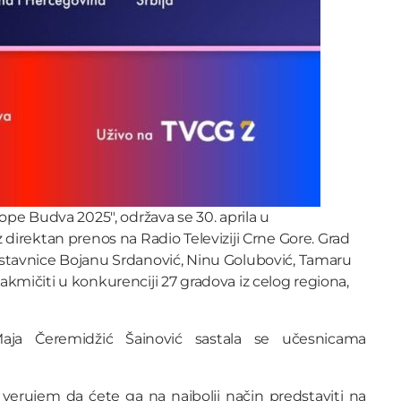
pe Budva 2025″, održava se 30. aprila u
direktan prenos na Radio Televiziji Crne Gore. Grad
stavnice Bojanu Srdanović, Ninu Golubović, Tamaru
 takmičiti u konkurenciji 27 gradova iz celog regiona,
aja Čeremidžić Šainović sastala se učesnicama
 verujem da ćete ga na najbolji način predstaviti na