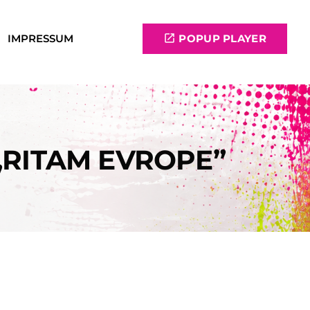
IMPRESSUM
open_in_new
POPUP PLAYER
„RITAM EVROPE”