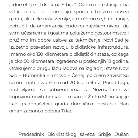
jedne etape „Trke kroz Srbiju”. Ova manifestacija ima
veliki značaj za promociju sporta i turizma našeg
grada, ali i cele naše zemlje, a mi ćemo se, kao i ranije,
potruditi da organizacija bude na najvišem nivou i da
svim učesnicima i gostima pokažemo gostoprimstvo i
pružimo im dobre uslove za takmičenje. Novi Sad je
izuzetno posvećen razvoju biciklističke infrastrukture.
Imamo oko 150 kilometara biciklističkih staza, od čega
je oko 50 kilometara izgrađeno u poslednjih 13 godina.
Očekujemo drugu fazu radova na izgradnji staze Novi
Sad – Rumenka – Irmovo – Čenej, po čijem završetku
ćemo imati novu stazu od 20 kilometara. Pored toga,
nastavljamo sa subvencijama za Novosađane za
kupovinu novih bicikala – rekao je Žarko Mićin koji je
kao gradonačelnik grada domaćina, postao i član
organizacionog odbora Trke.
Predsednik Biciklističkog saveza Srbije Dušan