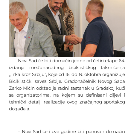
Novi Sad će biti domaćin jedne od četiri etape 64.
izdanja međunarodnog biciklističkog takmičenja
„Trka kroz Srbiju”, koje od 16. do 19. oktobra organizuje
Biciklistički savez Srbije. Gradonačelnik Novog Sada
Žarko Mićin održao je radni sastanak u Gradskoj kući
sa organizatorima, na kojem su definisani ciljevi i
tehnički detalji realizacije ovog značajnog sportskog
događaja.
– Novi Sad će i ove godine biti ponosan domaćin