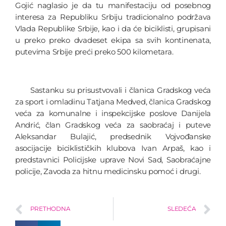
Gojić naglasio je da tu manifestaciju od posebnog
interesa za Republiku Srbiju tradicionalno podržava
Vlada Republike Srbije, kao i da će biciklisti, grupisani
u preko preko dvadeset ekipa sa svih kontinenata,
putevima Srbije preći preko 500 kilometara.
Sastanku su prisustvovali i članica Gradskog veća
za sport i omladinu Tatjana Medved, članica Gradskog
veća za komunalne i inspekcijske poslove Danijela
Andrić, član Gradskog veća za saobraćaj i puteve
Aleksandar Bulajić, predsednik Vojvođanske
asocijacije biciklističkih klubova Ivan Arpaš, kao i
predstavnici Policijske uprave Novi Sad, Saobraćajne
policije, Zavoda za hitnu medicinsku pomoć i drugi.
PRETHODNA
SLEDEĆA