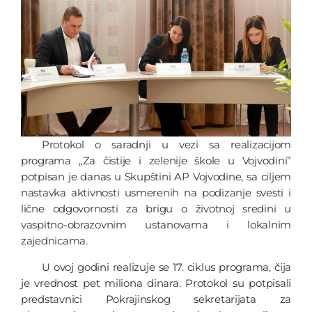
Protokol o saradnji u vezi sa realizacijom
programa „Za čistije i zelenije škole u Vojvodini”
potpisan je danas u Skupštini AP Vojvodine, sa ciljem
nastavka aktivnosti usmerenih na podizanje svesti i
lične odgovornosti za brigu o životnoj sredini u
vaspitno-obrazovnim ustanovama i lokalnim
zajednicama.
U ovoj godini realizuje se 17. ciklus programa, čija
je vrednost pet miliona dinara. Protokol su potpisali
predstavnici Pokrajinskog sekretarijata za