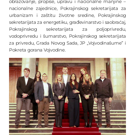
obrazovanje, propise, upravu i nacionalne manjine –
nacionalne zajednice, Pokrajinskog sekretarijata za
urbanizam i zaštitu životne sredine, Pokrajinskog
sekretarijata za energetiku, građevinarstvo i saobraćaj,
Pokrajinskog sekretarijata za poljoprivredu,
vodoprivredu i šumarstvo, Pokrajinskog sekretarijata
za privredu, Grada Novog Sada, JP „Vojvodinašume” i
Pokreta gorana Vojvodine.