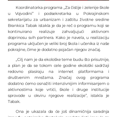
Koordinatorka programa „Za čistije i zelenije škole
u Vojvodini” i podsekretarka u Pokrajinskom
sekretarijatu za urbanizam i zaštitu životne sredine
Brankica Tabak istakla je da je reč o programu koji se
kontinuirano realizuje zahvaljujući aktivnom
doprinosu svih partnera. Kako je navela, u realizaciju
programa uključen je veliki broj škola i učenika iz naše
pokrajine, čime je dodatno pojačan njegov značaj.
„Cilj nam je da ekološke teme budu što prisutnije,
a plan je da se tokom cele godine ekološki sadržaji
redovno plasiraju na internet platformama i
društvenim mrežama. Značaj ovog programa
dodatno ćemo osnažiti intenzivnijim informisanjem o
aktivnostima koje vrtići, škole i druge institucije
sprovode u okviru njegove realizacije”, istakla je
Tabak.
Ona je ukazala da će još dinamičnija saradnja