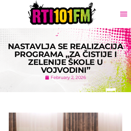
menu
NASTAVLJA SE REALIZACIJA
PROGRAMA „ZA ČISTIJE I
ZELENIJE ŠKOLE U
VOJVODINI”
February 2, 2026