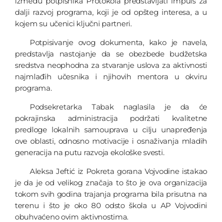
između potpisnika Protokola predstavljati impuls za
dalji razvoj programa, koji je od opšteg interesa, a u
kojem su učenici ključni partneri.
Potpisivanje ovog dokumenta, kako je navela,
predstavlja nastojanje da se obezbede budžetska
sredstva neophodna za stvaranje uslova za aktivnosti
najmlađih učesnika i njihovih mentora u okviru
programa.
Podsekretarka Tabak naglasila je da će
pokrajinska administracija podržati kvalitetne
predloge lokalnih samouprava u cilju unapređenja
ove oblasti, odnosno motivacije i osnaživanja mladih
generacija na putu razvoja ekološke svesti.
Aleksa Jeftić iz Pokreta gorana Vojvodine istakao
je da je od velikog značaja to što je ova organizacija
tokom svih godina trajanja programa bila prisutna na
terenu i što je oko 80 odsto škola u AP Vojvodini
obuhvaćeno ovim aktivnostima.