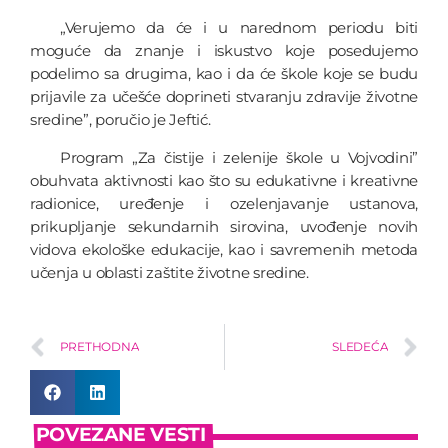
„Verujemo da će i u narednom periodu biti
moguće da znanje i iskustvo koje posedujemo
podelimo sa drugima, kao i da će škole koje se budu
prijavile za učešće doprineti stvaranju zdravije životne
sredine”, poručio je Jeftić.
Program „Za čistije i zelenije škole u Vojvodini”
obuhvata aktivnosti kao što su edukativne i kreativne
radionice, uređenje i ozelenjavanje ustanova,
prikupljanje sekundarnih sirovina, uvođenje novih
vidova ekološke edukacije, kao i savremenih metoda
učenja u oblasti zaštite životne sredine.
PRETHODNA
SLEDEĆA
POVEZANE VESTI