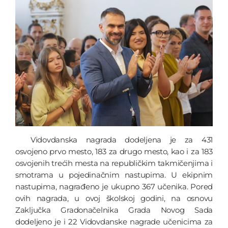
Vidovdanska nagrada dodeljena je za 431
osvojeno prvo mesto, 183 za drugo mesto, kao i za 183
osvojenih trećih mesta na republičkim takmičenjima i
smotrama u pojedinačnim nastupima. U ekipnim
nastupima, nagrađeno je ukupno 367 učenika. Pored
ovih nagrada, u ovoj školskoj godini, na osnovu
Zaključka Gradonačelnika Grada Novog Sada
dodeljeno je i 22 Vidovdanske nagrade učenicima za