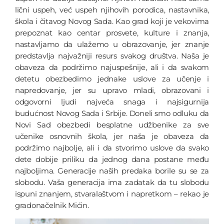
lični uspeh, već uspeh njihovih porodica, nastavnika,
škola i čitavog Novog Sada. Kao grad koji je vekovima
prepoznat kao centar prosvete, kulture i znanja,
nastavljamo da ulažemo u obrazovanje, jer znanje
predstavlja najvažniji resurs svakog društva. Naša je
obaveza da podržimo najuspešnije, ali i da svakom
detetu obezbedimo jednake uslove za učenje i
napredovanje, jer su upravo mladi, obrazovani i
odgovorni ljudi najveća snaga i najsigurnija
budućnost Novog Sada i Srbije. Doneli smo odluku da
Novi Sad obezbedi besplatne udžbenike za sve
učenike osnovnih škola, jer naša je obaveza da
podržimo najbolje, ali i da stvorimo uslove da svako
dete dobije priliku da jednog dana postane među
najboljima. Generacije naših predaka borile su se za
slobodu. Vaša generacija ima zadatak da tu slobodu
ispuni znanjem, stvaralaštvom i napretkom – rekao je
gradonačelnik Mićin.