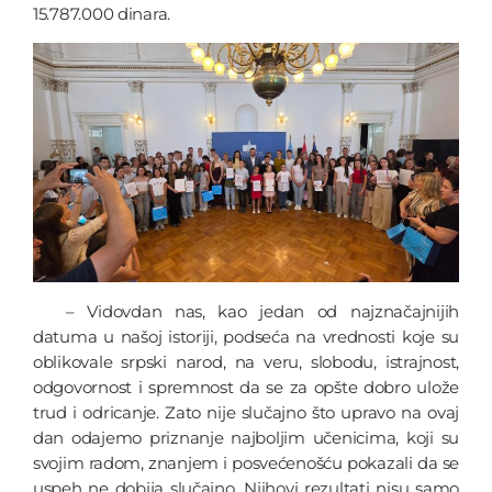
15.787.000 dinara.
– Vidovdan nas, kao jedan od najznačajnijih
datuma u našoj istoriji, podseća na vrednosti koje su
oblikovale srpski narod, na veru, slobodu, istrajnost,
odgovornost i spremnost da se za opšte dobro ulože
trud i odricanje. Zato nije slučajno što upravo na ovaj
dan odajemo priznanje najboljim učenicima, koji su
svojim radom, znanjem i posvećenošću pokazali da se
uspeh ne dobija slučajno. Njihovi rezultati nisu samo