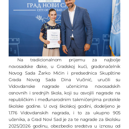
Na tradicionalnom prijemu za najbolje
novosadske đake, u Gradskoj kući, gradonačelnik
Novog Sada Žarko Mićin i predsednica Skupštine
Grada Novog Sada Dina Vučinić, uručili su
Vidovdanske nagrade učenicima novosadskih
osnovnih i srednjih škola, koji su osvojili nagrade na
republičkim i međunarodnim takmičenjima protekle
školske godine. U ovoj školskoj godini, dodeljeno je
1.176 Vidovdanskih nagrada, i to za ukupno 905
učenika, a Grad Novi Sad je za te nagrade za školsku
2025/2026 godinu, obezbedio sredstva u iznosu od