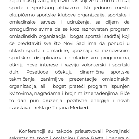
zajedničkog zalaganja svih nas koji verujemo u značaj
sporta i sportskog aktivizma. Na jednom mestu
okupićemo sportske klubove organizcaije, sportske i
omladinske saveze i udruženja, sa ciljem da
omogućimo svima da se kroz raznovrstan program
omladinskih organizacija i bogat sportski sadržaj koji
će predstaviti sve što Novi Sad ima da ponudi u
oblasti sporta i omladine, upoznaju sa raznovrsnim
sportskim disciplinama i omladinskim programima,
otkriju nove interese i razviju volonterski i sportski
duh. Posetioce očekuju dinamična sportska
takmičenja, zanimljive prezentacije omladinskih
organizacija, ali i bogat prateći program ispunjen
kvizovima, nagradama i brojnim iznenađenjima. Biće
to dan pun druženja, pozitivne energije i novih
iskustava – rekla je Tatjana Medved.
Konferenciji su takođe prisustvovali Pokrajinski
sekretar za sport i omladinu Dane Basta i generalni