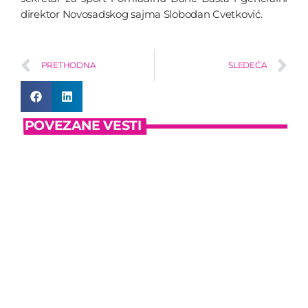
direktor Novosadskog sajma Slobodan Cvetković.
PRETHODNA
SLEDEĆA
POVEZANE VESTI
insert_link