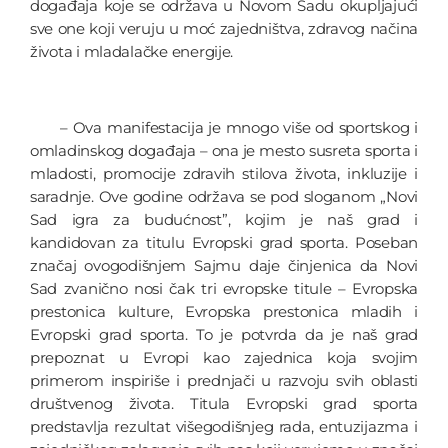
događaja koje se održava u Novom Sadu okupljajući
sve one koji veruju u moć zajedništva, zdravog načina
života i mladalačke energije.
– Ova manifestacija je mnogo više od sportskog i
omladinskog događaja – ona je mesto susreta sporta i
mladosti, promocije zdravih stilova života, inkluzije i
saradnje. Ove godine održava se pod sloganom „Novi
Sad igra za budućnost”, kojim je naš grad i
kandidovan za titulu Evropski grad sporta. Poseban
značaj ovogodišnjem Sajmu daje činjenica da Novi
Sad zvanično nosi čak tri evropske titule – Evropska
prestonica kulture, Evropska prestonica mladih i
Evropski grad sporta. To je potvrda da je naš grad
prepoznat u Evropi kao zajednica koja svojim
primerom inspiriše i prednjači u razvoju svih oblasti
društvenog života. Titula Evropski grad sporta
predstavlja rezultat višegodišnjeg rada, entuzijazma i