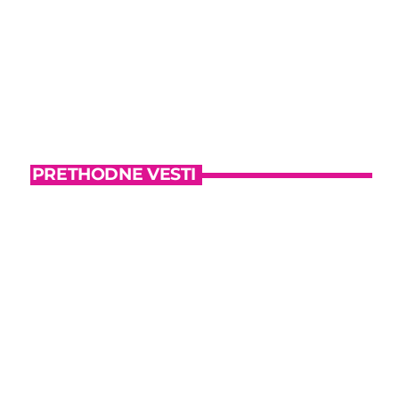
today
August 7, 2026
PRETHODNE VESTI