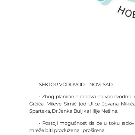
SEKTOR VODOVOD – NOVI SAD
• Zbog planiranih radova na vodovodnoj m
Grčića, Mileve Simić (od Ulice Jovana Mikić
Spartaka, Dr Janka Buljika i Ilije Nešina.
• Postoji mogućnost da će u toku radov
mreže biti produžena i proširena.