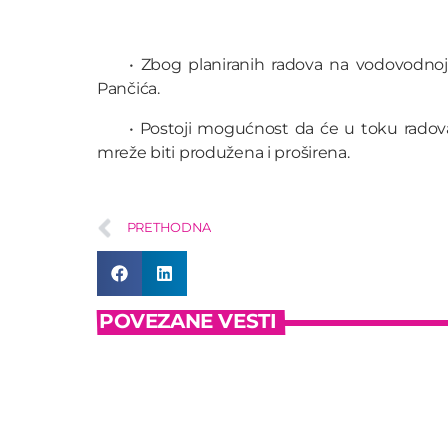
• Zbog planiranih radova na vodovodnoj 
Pančića.
• Postoji mogućnost da će u toku radov
mreže biti produžena i proširena.
PRETHODNA
POVEZANE VESTI