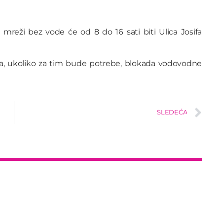
mreži bez vode će od 8 do 16 sati biti Ulica Josifa
a, ukoliko za tim bude potrebe, blokada vodovodne
SLEDEĆA
insert_link