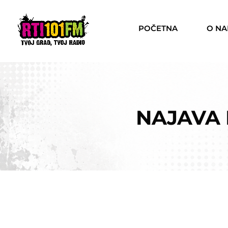
POČETNA
O N
NAJAVA R