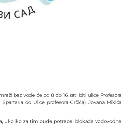
reži bez vode će od 8 do 16 sati biti ulice Profesora
a Spartaka do Ulice profesora Grčića), Jovana Mikića
a, ukoliko za tim bude potrebe, blokada vodovodne