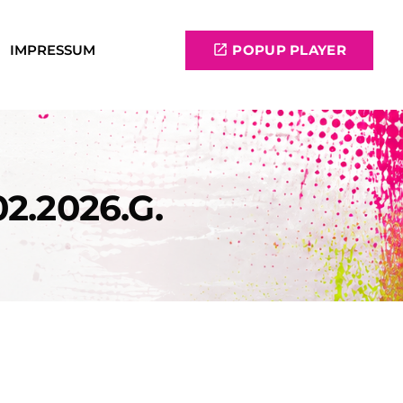
IMPRESSUM
open_in_new
POPUP PLAYER
2.2026.G.