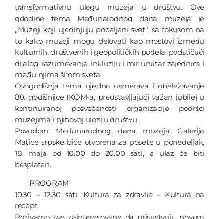
transformativnu ulogu muzeja u društvu. Ove
gdodine tema Međunarodnog dana muzeja je
„Muzeji koji ujedinjuju podeljeni svet“, sa fokusom na
to kako muzeji mogu delovati kao mostovi između
kulturnih, društvenih i geopolitičkih podela, podstičući
dijalog, razumevanje, inkluziju i mir unutar zajednica i
među njima širom sveta.
Ovogodišnja tema ujedno usmerava i obeležavanje
80. godišnjice IKOM-a, predstavljajući važan jubilej u
kontinuiranoj posvećenosti organizacije podršci
muzejima i njihovoj ulozi u društvu.
Povodom Međunarodnog dana muzeja, Galerija
Matice srpske biće otvorena za posete u ponedeljak,
18. maja od 10.00 do 20.00 sati, a ulaz će biti
besplatan.
PROGRAM
10.30 – 12.30 sati: Kultura za zdravlje – Kultura na
recept
Pozivamo sve zainteresovane da prisustvuju novom