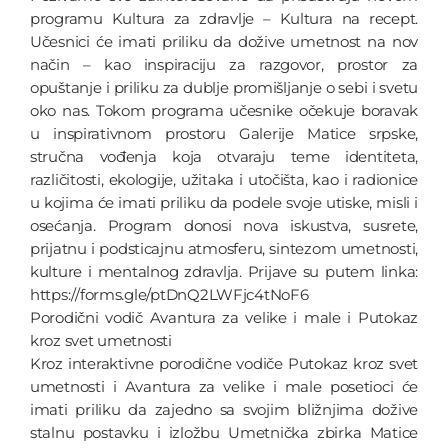
programu Kultura za zdravlje – Kultura na recept.
Učesnici će imati priliku da dožive umetnost na nov
način – kao inspiraciju za razgovor, prostor za
opuštanje i priliku za dublje promišljanje o sebi i svetu
oko nas. Tokom programa učesnike očekuje boravak
u inspirativnom prostoru Galerije Matice srpske,
stručna vođenja koja otvaraju teme identiteta,
različitosti, ekologije, užitaka i utočišta, kao i radionice
u kojima će imati priliku da podele svoje utiske, misli i
osećanja. Program donosi nova iskustva, susrete,
prijatnu i podsticajnu atmosferu, sintezom umetnosti,
kulture i mentalnog zdravlja. Prijave su putem linka:
https://forms.gle/ptDnQ2LWFjc4tNoF6
Porodični vodič Avantura za velike i male i Putokaz
kroz svet umetnosti
Kroz interaktivne porodične vodiče Putokaz kroz svet
umetnosti i Avantura za velike i male posetioci će
imati priliku da zajedno sa svojim bližnjima dožive
stalnu postavku i izložbu Umetnička zbirka Matice