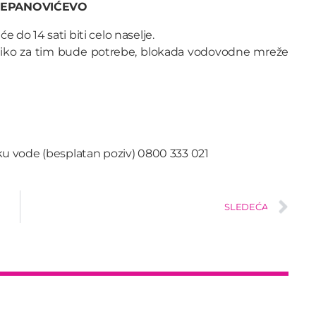
TEPANOVIĆEVO
e do 14 sati biti celo naselje.
liko za tim bude potrebe, blokada vodovodne mreže
nku vode (besplatan poziv) 0800 333 021
SLEDEĆA