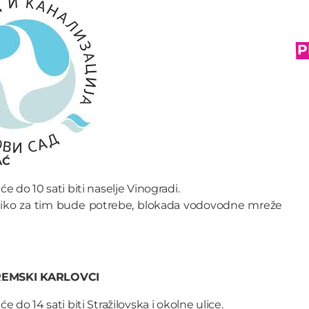
P
AĆ
e do 10 sati biti naselje Vinogradi.
liko za tim bude potrebe, blokada vodovodne mreže
EMSKI KARLOVCI
 do 14 sati biti Stražilovska i okolne ulice.