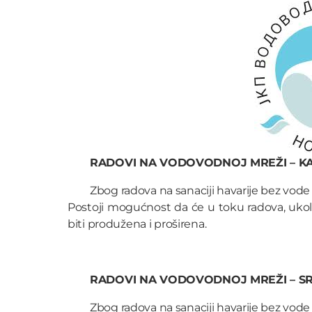
RADOVI NA VODOVODNOJ MREŽI – K
Zbog radova na sanaciji havarije bez vode ć
Postoji mogućnost da će u toku radova, uko
biti produžena i proširena.
RADOVI NA VODOVODNOJ MREŽI – SR
Zbog radova na sanaciji havarije bez vode će