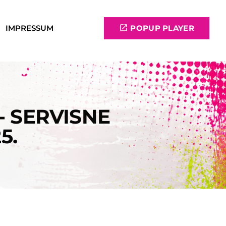
IMPRESSUM
open_in_new
POPUP PLAYER
- SERVISNE
5.