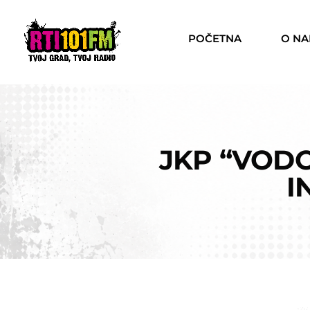
POČETNA
O N
JKP “VODO
I