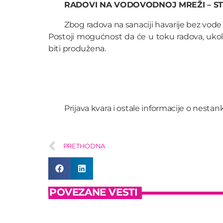
RADOVI NA VODOVODNOJ MREŽI – S
Zbog radova na sanaciji havarije bez vode ć
Postoji mogućnost da će u toku radova, uko
biti produžena.
Prijava kvara i ostale informacije o nesta
PRETHODNA
POVEZANE VESTI