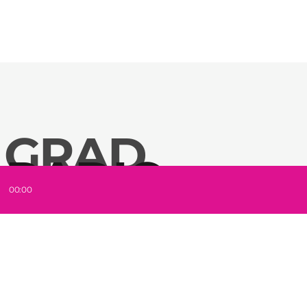
NA ŠTRANDU ZA LAZARA DOBRIĆA
 GRAD
 RADIO
ZA HITOM
00:00