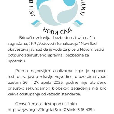
Brinući o zdravlju i bezbednosti svih naših
sugrađana, JKP „Vodovod i kanalizacija“ Novi Sad
obaveštava javnost da je voda za piće u Novom Sadu
potpuno zdravstveno ispravna i bezbedna za
upotrebu.
Prema najnovijim analizama koje je sproveo
Institut za javno zdravlje Vojvodine, u uzorcima vode
uzetim 26. i 27. aprila 2025. godine nije utvrđeno
prisustvo sekundarnog biološkog zagađenja niti bilo
kakva odstupanja od važećih standarda.
Obaveštenje je dostupno na linku:
https://izjzv.org.rs/?lng=lat&cir=0&link=3-15-4394