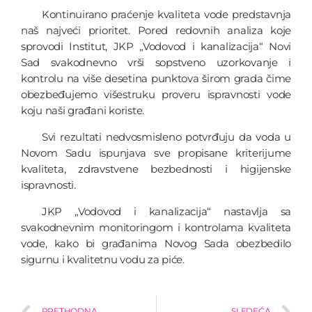
Kontinuirano praćenje kvaliteta vode predstavnja
naš najveći prioritet. Pored redovnih analiza koje
sprovodi Institut, JKP „Vodovod i kanalizacija“ Novi
Sad svakodnevno vrši sopstveno uzorkovanje i
kontrolu na više desetina punktova širom grada čime
obezbeđujemo višestruku proveru ispravnosti vode
koju naši građani koriste.
Svi rezultati nedvosmisleno potvrđuju da voda u
Novom Sadu ispunjava sve propisane kriterijume
kvaliteta, zdravstvene bezbednosti i higijenske
ispravnosti.
JKP „Vodovod i kanalizacija“ nastavlja sa
svakodnevnim monitoringom i kontrolama kvaliteta
vode, kako bi građanima Novog Sada obezbedilo
sigurnu i kvalitetnu vodu za piće.
PRETHODNA
SLEDEĆA