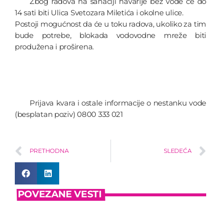
Zbog radova na sanaciji havarije bez vode će do
14 sati biti Ulica Svetozara Miletića i okolne ulice.
Postoji mogućnost da će u toku radova, ukoliko za tim
bude potrebe, blokada vodovodne mreže biti
produžena i proširena.
Prijava kvara i ostale informacije o nestanku vode
(besplatan poziv) 0800 333 021
PRETHODNA
SLEDEĆA
POVEZANE VESTI
insert_link