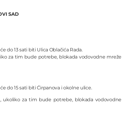
OVI SAD
e do 13 sati biti Ulica Oblačića Rada.
liko za tim bude potrebe, blokada vodovodne mreže
e do 15 sati biti Ćirpanova i okolne ulice.
, ukoliko za tim bude potrebe, blokada vodovodne