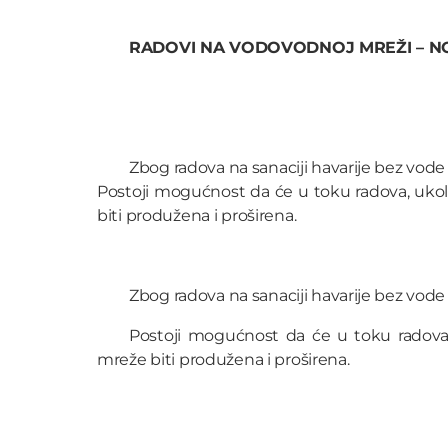
RADOVI NA VODOVODNOJ MREŽI – N
Zbog radova na sanaciji havarije bez vode ć
Postoji mogućnost da će u toku radova, uko
biti produžena i proširena.
Zbog radova na sanaciji havarije bez vode ć
Postoji mogućnost da će u toku radova
mreže biti produžena i proširena.