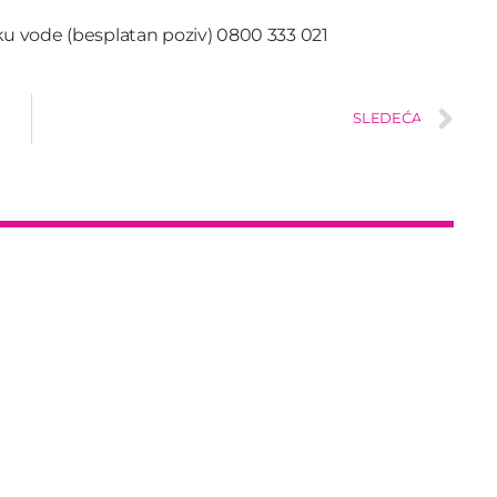
nku vode (besplatan poziv) 0800 333 021
SLEDEĆA
insert_link