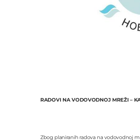
RADOVI NA VODOVODNOJ MREŽI – K
Zbog planiranih radova na vodovodnoj mrež