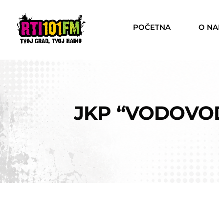
POČETNA
O N
JKP “VODOVOD