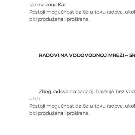
Radna zona Kać.
Postoji mogućnost da će u toku radova, uko
biti produžena i proširena.
RADOVI NA VODOVODNOJ MREŽI – S
Zbog radova na sanaciji havarije bez vode
ulice.
Postoji mogućnost da će u toku radova, uko
biti produžena i proširena.