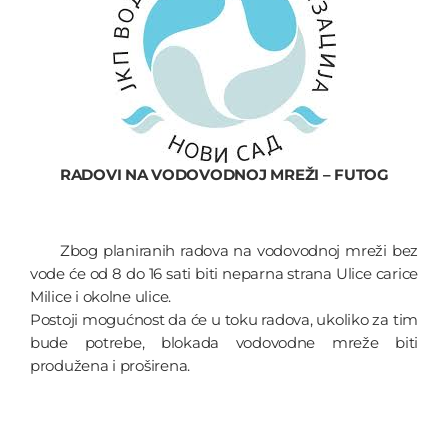
RADOVI NA VODOVODNOJ MREŽI – FUTOG
Zbog planiranih radova na vodovodnoj mreži bez
vode će od 8 do 16 sati biti neparna strana Ulice carice
Milice i okolne ulice.
Postoji mogućnost da će u toku radova, ukoliko za tim
bude potrebe, blokada vodovodne mreže biti
produžena i proširena.