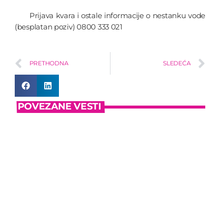
Prijava kvara i ostale informacije o nestanku vode
(besplatan poziv) 0800 333 021
PRETHODNA
SLEDEĆA
POVEZANE VESTI
insert_link