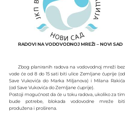
RADOVI NA VODOVODNOJ MREŽI – NOVI SAD
Zbog planiranih radova na vodovodnoj mreži bez
vode će od 8 do 15 sati biti ulice Zemljane ćuprije (od
Save Vukovića do Marka Miljanova) i Milana Rakića
(od Save Vukovića do Zemljane ćuprije).
Postoji mogućnost da će u toku radova, ukoliko za tim
bude potrebe, blokada vodovodne mreže biti
produžena i proširena.