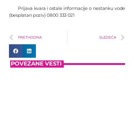
Prijava kvara i ostale informacije o nestanku vode
(besplatan poziv) 0800 333 021
PRETHODNA
SLEDEĆA
POVEZANE VESTI
insert_link