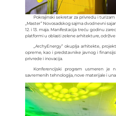
Pokrajinski sekretar za privredu i turiz
„Master” Novosadskog sajma dvodnevni sajam 
12. i 13. maja. Manifestacija treću godinu za
platformi u oblasti zelene arhitekture, održive
„ArchyEnergy” okuplja arhitekte, projekta
opreme, kao i predstavnike javnog i finansijs
privrede i inovacija.
Konferencijski program usmeren je n
savremenih tehnologija, nove materijale i un