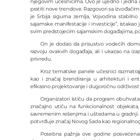
njegovim učesnicima. Ovo je ujedno i jedna 
pratiti nove trendove. Razgovori sa izvođačim
je Srbija sigurna zemlja, Vojvodina stabil
sajamske manifestacije i investicije”, istakao 
svim predstojećim sajamskim događajima, p
On je dodao da prisustvo vodećih domać
razvoju ovakvih događaja, ali i ukazao na iz
privredu.
Kroz tematske panele učesnici razmatraj
kao i značaj brendiranja u arhitekturi i en
efikasno projektovanje i dugoročnu održivost
Organizatori ističu da program obuhvata i
značajno utiču na funkcionalnost objekata,
savremenim rešenjima i uštedama u gradnji. 
potvrđuje značaj Novog Sada kao regionalnog 
Posebna pažnja ove godine posvećena je