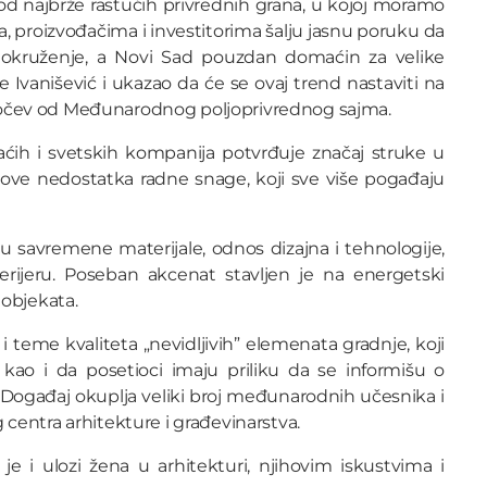
od najbrže rastućih privrednih grana, u kojoj moramo
a, proizvođačima i investitorima šalju jasnu poruku da
no okruženje, a Novi Sad pouzdan domaćin za velike
je Ivanišević i ukazao da će se ovaj trend nastaviti na
očev od Međunarodnog poljoprivrednog sajma.
ih i svetskih kompanija potvrđuje značaj struke u
azove nedostatka radne snage, koji sve više pogađaju
u savremene materijale, odnos dizajna i tehnologije,
terijeru. Poseban akcenat stavljen je na energetski
 objekata.
 teme kvaliteta „nevidljivih” elemenata gradnje, koji
 kao i da posetioci imaju priliku da se informišu o
Događaj okuplja veliki broj međunarodnih učesnika i
centra arhitekture i građevinarstva.
 i ulozi žena u arhitekturi, njihovim iskustvima i