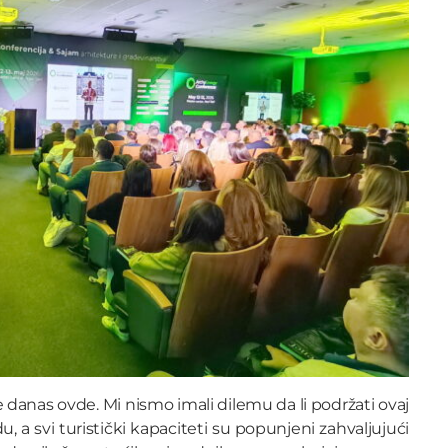
 danas ovde. Mi nismo imali dilemu da li podržati ovaj
, a svi turistički kapaciteti su popunjeni zahvaljujući