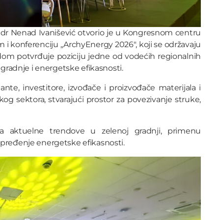
am dr Nenad Ivanišević otvorio je u Kongresnom centru
i konferenciju „ArchyEnergy 2026″, koji se održavaju
redom potvrđuje poziciju jedne od vodećih regionalnih
 gradnje i energetske efikasnosti.
nte, investitore, izvođače i proizvođače materijala i
kog sektora, stvarajući prostor za povezivanje struke,
a aktuelne trendove u zelenoj gradnji, primenu
apređenje energetske efikasnosti.