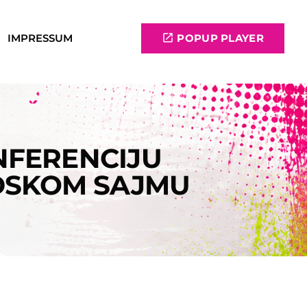
IMPRESSUM
open_in_new
POPUP PLAYER
NFERENCIJU
DSKOM SAJMU