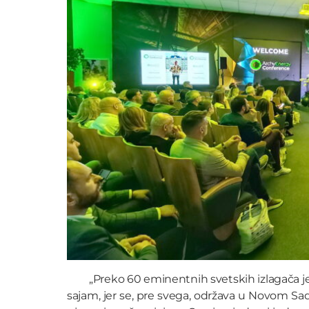
„Preko 60 eminentnih svetskih izlagača je
sajam, jer se, pre svega, održava u Novom Sadu