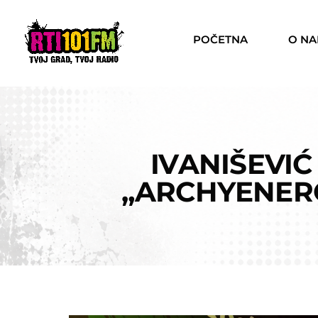
POČETNA
O N
IVANIŠEVIĆ
„ARCHYENER