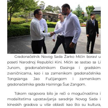
Gradonačelnik Novog Sada Žarko Mićin boravi u
poseti Narodnoj Republici Kini. Mićin se sastao sa Li
Junom, gradonačelnikom Đasinga i gradskim
zvaničnicama, kao i sa zamenikom gradonačelnika
Tongsianga Jao Fućijangom i zamenikom
gradonačelnika grada Haininga Šue Zangom.
Tokom razgovora bilo je reči o mogućnostima i
modalitetima upostavljanja saradnje Novog Sada i
kineskih gradova u više oblasti kao što su kultura,