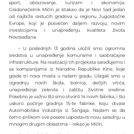
sport, obrazovanje, turizam i ekonomija.
Gradonačelnik Mićin je istakao da je Novi Sad jedan
od najbrže rastućih gradova u regionu Jugoistočne
Evrope, koji je posvećen daljem razvoju, novim
investicijama i unapređenju kvaliteta života
Novosađana.
– U poslednjih 13 godina uložili smo ogromna
sredstva u unapređenje komunalne i saobraćajne
infrastrukture. Na realizaciji tih projekata sarađujemo i
sa kompanijama iz Narodne Republike Kine, koje
grade tri nova mosta u našem gradu. Ulagali smo u
izgradnju novih škola, bolnica, dečijih vrtića,
unapređenje zelenila i zaštitu životne sredine.
Posebno je važno što smo otvorili 14 novih fabrika, i što
uskoro počinje gradnja 15-te fabrike, koju otvara
Automobilska industrija iz Šangaja. Nadam se da
ćemo prilikom ove posete uspostaviti novu saradnju u
mnogim drugim oblastima – rekao je Mićin.