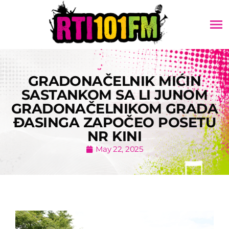
menu
GRADONAČELNIK MIĆIN
SASTANKOM SA LI JUNOM
GRADONAČELNIKOM GRADA
ĐASINGA ZAPOČEO POSETU
NR KINI
May 22, 2025