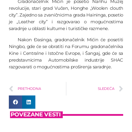
Gradonačelnik Mićin je posetio Nanhu Muzej
revolucije, stari grad Vučen, Honghe „Woolen clouth
city”. Zajedno sa zvaničnicima grada Haininga, posetio
je „Leather city” i razgovarao o mogućnostima
saradnje u oblasti kulturne i turističke razmene.
Nakon Đasinga, gradonačelnik Mićin će posetiti
Ningbo, gde će se obratiti na Forumu gradonačelnika
Kine i Centralne i Istočne Evrope, i Šangaj, gde će sa
predstavnicima Automobilske industrije SHAC
razgovarati o mogućnostima proširenja saradnje.
PRETHODNA
SLEDEĆA
POVEZANE VESTI
insert_link