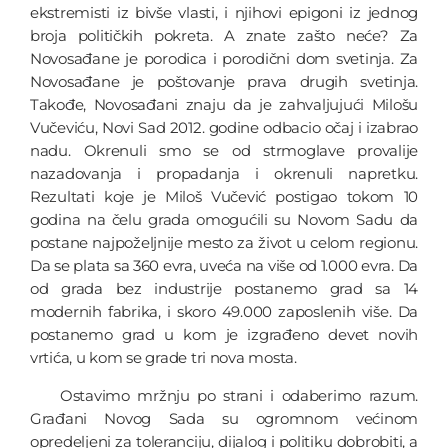
ekstremisti iz bivše vlasti, i njihovi epigoni iz jednog
broja političkih pokreta. A znate zašto neće? Za
Novosađane je porodica i porodični dom svetinja. Za
Novosađane je poštovanje prava drugih svetinja.
Takođe, Novosađani znaju da je zahvaljujući Milošu
Vučeviću, Novi Sad 2012. godine odbacio očaj i izabrao
nadu. Okrenuli smo se od strmoglave provalije
nazadovanja i propadanja i okrenuli napretku.
Rezultati koje je Miloš Vučević postigao tokom 10
godina na čelu grada omogućili su Novom Sadu da
postane najpoželjnije mesto za život u celom regionu.
Da se plata sa 360 evra, uveća na više od 1.000 evra. Da
od grada bez industrije postanemo grad sa 14
modernih fabrika, i skoro 49.000 zaposlenih više. Da
postanemo grad u kom je izgrađeno devet novih
vrtića, u kom se grade tri nova mosta.
Ostavimo mržnju po strani i odaberimo razum.
Građani Novog Sada su ogromnom većinom
opredeljeni za toleranciju, dijalog i politiku dobrobiti, a