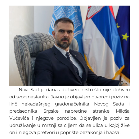
Novi Sad je danas doživeo nešto što nije doživeo
od svog nastanka. Javno je objavljen otvoreni poziv na
linč nekadašnjeg gradonačelnika Novog Sada i
predsednika Srpske napredne stranke Miloša
Vučevića i njegove porodice. Objavljen je poziv za
udruživanje u mržnji sa ciljem da se ulica u kojoj žive
on i njegova pretvori u poprište bezakonja i haosa.