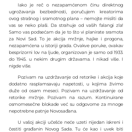
Iako je reč o nezapamćenom činu direktnog
ugrožavanja bezbednosti, poručujem kreatorima
ovog strašnog i sramotnog plana – nemojte misliti da
vas se neko plaši. Da strahuje od vaših falangi zla!
Samo vas podsećam da je to što vi planirate sramota
za Novi Sad. To je akcija mržnje, hajke i progona,
nezapamćena u istoriji grada. Ovakve poruke, ovakav
besprizorni lov na ljude, organizovan je samo od 1933.
do 1945. u nekim drugim državama. I nikad više. I
nigde više.
Pozivam na uzdržavanje od retorike i akcija koje
dodatno rasplamsavaju napetosti, u kojima živimo
duže od osam meseci. Pozivam na uzdržavanje od
retorike mržnje. Pozivam na razum. Kontinuirane
osmomesečne blokade već su odgovorne za mnoge
nepotrebne patnje Novosađana.
U vašoj akciji učešće neće uzeti nijedan iskreni i
čestiti građanin Novog Sada. Tu će kao i uvek biti