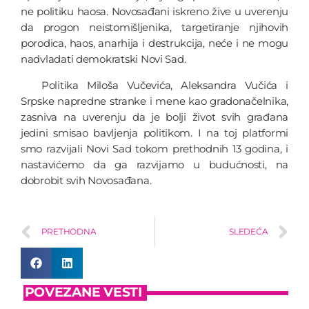
ne politiku haosa. Novosađani iskreno žive u uverenju
da progon neistomišljenika, targetiranje njihovih
porodica, haos, anarhija i destrukcija, neće i ne mogu
nadvladati demokratski Novi Sad.
Politika Miloša Vučevića, Aleksandra Vučića i
Srpske napredne stranke i mene kao gradonačelnika,
zasniva na uverenju da je bolji život svih građana
jedini smisao bavljenja politikom. I na toj platformi
smo razvijali Novi Sad tokom prethodnih 13 godina, i
nastavićemo da ga razvijamo u budućnosti, na
dobrobit svih Novosađana.
PRETHODNA
SLEDEĆA
POVEZANE VESTI