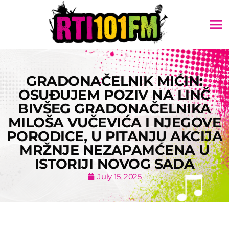
menu
GRADONAČELNIK MIĆIN:
OSUĐUJEM POZIV NA LINČ
BIVŠEG GRADONAČELNIKA
MILOŠA VUČEVIĆA I NJEGOVE
PORODICE, U PITANJU AKCIJA
MRŽNJE NEZAPAMĆENA U
ISTORIJI NOVOG SADA
July 15, 2025