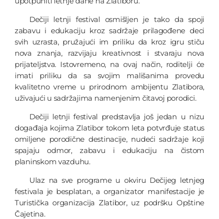
upotpuniti letnje dane na Zlatiboru.
Dečiji letnji festival osmišljen je tako da spoji
zabavu i edukaciju kroz sadržaje prilagođene deci
svih uzrasta, pružajući im priliku da kroz igru stiču
nova znanja, razvijaju kreativnost i stvaraju nova
prijateljstva. Istovremeno, na ovaj način, roditelji će
imati priliku da sa svojim mališanima provedu
kvalitetno vreme u prirodnom ambijentu Zlatibora,
uživajući u sadržajima namenjenim čitavoj porodici.
Dečiji letnji festival predstavlja još jedan u nizu
događaja kojima Zlatibor tokom leta potvrđuje status
omiljene porodične destinacije, nudeći sadržaje koji
spajaju odmor, zabavu i edukaciju na čistom
planinskom vazduhu.
Ulaz na sve programe u okviru Dečijeg letnjeg
festivala je besplatan, a organizator manifestacije je
Turistička organizacija Zlatibor, uz podršku Opštine
Čajetina.