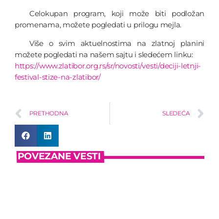
Celokupan program, koji može biti podložan
promenama, možete pogledati u prilogu mejla.
Više o svim aktuelnostima na zlatnoj planini
možete pogledati na našem sajtu i sledećem linku:
https://www.zlatibor.org.rs/sr/novosti/vesti/deciji-letnji-
festival-stize-na-zlatibor/
PRETHODNA
SLEDEĆA
POVEZANE VESTI
insert_link