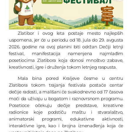
Zlatibor i ovog leta postaje mesto najlepših
uspomena, jer će u periodu od 18. jula do 29. avgusta
2026. godine na ovoj planini biti održan Dečiji letnji
festival, manifestacija namenjena najmlađim
posetiocima Zlatibora koja donosi mnoštvo zabave,
kreativnosti, igre i druženja tokom letnjeg raspusta.
Mala bina pored Kraljeve česme u centru
Zlatibora tokom trajanja festivala postaće centar
dečije radosti, a mališani će svakodnevno od 17 časova
moći da uživaju u bogatom i raznovrsnom programu.
Posetioce očekuju dečije predstave, kreativne
radionice koje podstiču maštu i stvaralaštvo,
animatorski programi, edukativne aktivnosti,
interaktivne igre, kao i brojna iznenađenja koja će