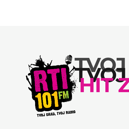
TVOJ
TVOJ
HIT 