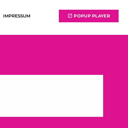
IMPRESSUM
open_in_new
POPUP PLAYER