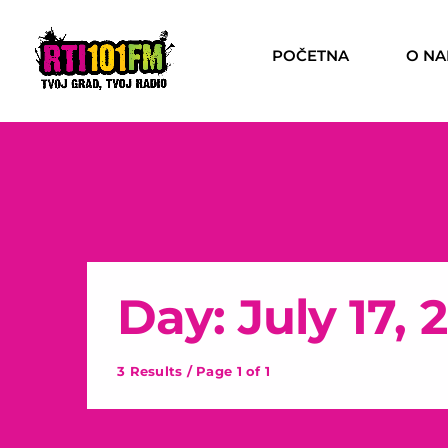
POČETNA
O N
Day: July 17, 
3 Results / Page 1 of 1