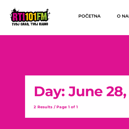
POČETNA
O N
Day: June 28,
2 Results / Page 1 of 1